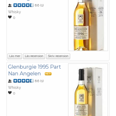
86
(
1
)
Whisky
0
Läs mer
Läs recension
Skriv recension
Glenburgie 1995 Part
Nan Angelen
HET!
86
(
1
)
Whisky
0