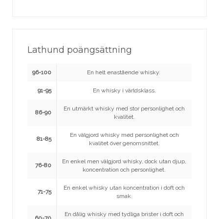
Lathund poängsättning
96-100
En helt enastående whisky.
91-95
En whisky i världsklass.
En utmärkt whisky med stor personlighet och
86-90
kvalitet.
En välgjord whisky med personlighet och
81-85
kvalitet över genomsnittet.
En enkel men välgjord whisky, dock utan djup,
76-80
koncentration och personlighet.
En enkel whisky utan koncentration i doft och
71-75
smak.
En dålig whisky med tydliga brister i doft och
60-70