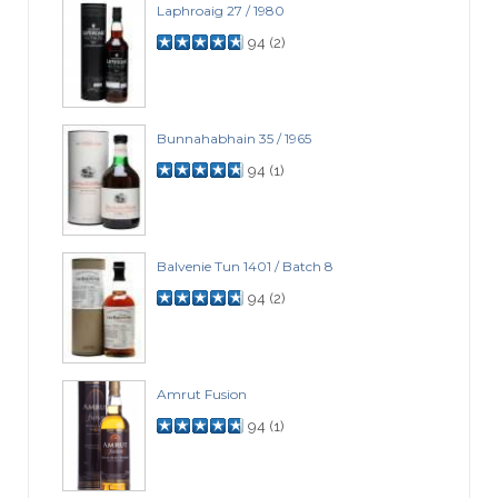
Laphroaig 27 / 1980
94
(
2
)
Bunnahabhain 35 / 1965
94
(
1
)
Balvenie Tun 1401 / Batch 8
94
(
2
)
Amrut Fusion
94
(
1
)