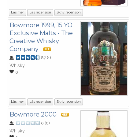
Läs mer
Läs recension
Skriv recension
Bowmore 1999, 15 YO
Exclusive Malts - The
Creative Whisky
Company
HET!
87
(
1
)
Whisky
0
Läs mer
Läs recension
Skriv recension
Bowmore 2000
HET!
0
(
0
)
Whisky