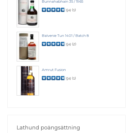
Bunnahabhain 35 / 1965
94
(
1
)
Balvenie Tun 1401 / Batch 8
94
(
2
)
Amrut Fusion
94
(
1
)
Lathund poängsättning