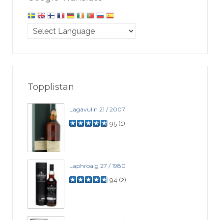
Topplistan
Lagavulin 21 / 2007
95
(
1
)
Laphroaig 27 / 1980
94
(
2
)