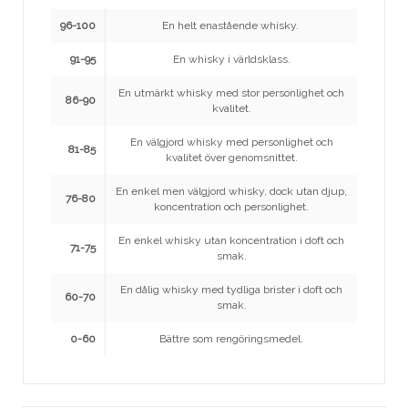
96-100
En helt enastående whisky.
91-95
En whisky i världsklass.
En utmärkt whisky med stor personlighet och
86-90
kvalitet.
En välgjord whisky med personlighet och
81-85
kvalitet över genomsnittet.
En enkel men välgjord whisky, dock utan djup,
76-80
koncentration och personlighet.
En enkel whisky utan koncentration i doft och
71-75
smak.
En dålig whisky med tydliga brister i doft och
60-70
smak.
0-60
Bättre som rengöringsmedel.