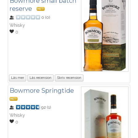
Bowmore small batch
reserve
HET!
0
(
0
)
Whisky
0
Läs mer
Läs recension
Skriv recension
Bowmore Springtide
HET!
92
(
1
)
Whisky
0