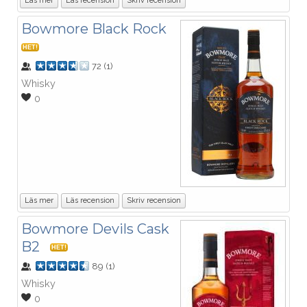
Läs mer
Läs recension
Skriv recension
Bowmore Black Rock
HET!
72
(
1
)
Whisky
0
Läs mer
Läs recension
Skriv recension
Bowmore Devils Cask
B2
HET!
89
(
1
)
Whisky
0