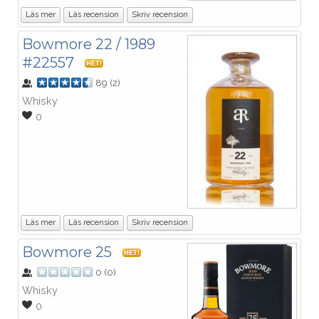
Läs mer
Läs recension
Skriv recension
Bowmore 22 / 1989
#22557
HET!
89
(
2
)
Whisky
0
Läs mer
Läs recension
Skriv recension
Bowmore 25
HET!
0
(
0
)
Whisky
0