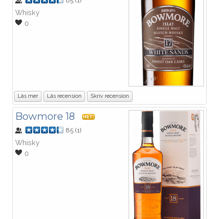
85
(
1
)
Whisky
0
Läs mer
Läs recension
Skriv recension
Bowmore 18
HET!
85
(
1
)
Whisky
0