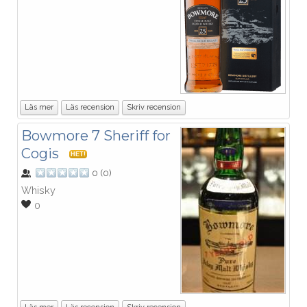
Läs mer
Läs recension
Skriv recension
Bowmore 7 Sheriff for
Cogis
HET!
0
(
0
)
Whisky
0