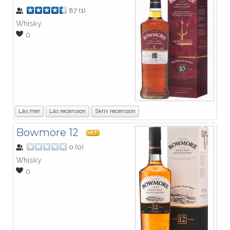
87
(
1
)
Whisky
0
Läs mer
Läs recension
Skriv recension
Bowmore 12
HET!
0
(
0
)
Whisky
0