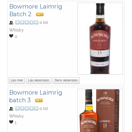
Bowmore Laimrig
Batch 2
HET!
0
(
0
)
Whisky
0
Läs mer
Läs recension
Skriv recension
Bowmore Laimrig
batch 3
HET!
0
(
0
)
Whisky
1