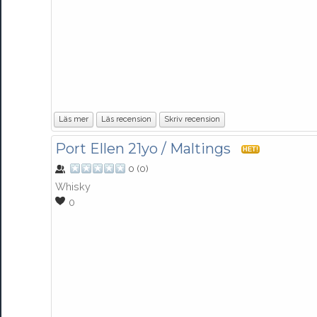
Läs mer
Läs recension
Skriv recension
Port Ellen 21yo / Maltings
HET!
0
(
0
)
Whisky
0