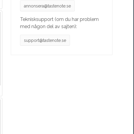
annonsera@tastenote.se
Teknisksupport (om du har problem
med någon del av sajten):
support@tastenote.se