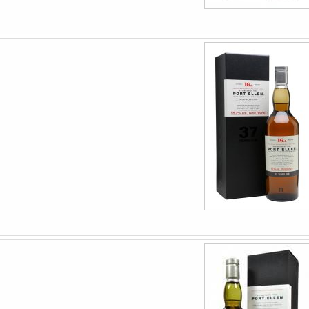
Benromach 5 year old
89
Recenserad av
Johnny
Four Roses Small Bat
89
Recenserad av
Johnny
Convalmore 28yo / 19
92
Recenserad av
Rolle
Glen Garioch 15 renai
92
Recenserad av
Johnny