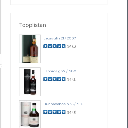
Topplistan
Lagavulin 21 / 2007
95
(
1
)
Laphroaig 27 / 1980
94
(
2
)
Bunnahabhain 35 / 1965
94
(
1
)