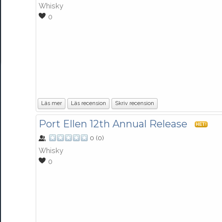
Whisky
0
Läs mer
Läs recension
Skriv recension
Port Ellen 12th Annual Release
HET!
0
(
0
)
Whisky
0