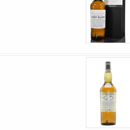
Balblair 1990 2nd rele
88
Recenserad av
Johnny