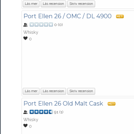
Läs mer
Läs recension
Skriv recension
Port Ellen 26 / OMC / DL 4900
HET!
0
(
0
)
Whisky
0
Läs mer
Läs recension
Skriv recension
Port Ellen 26 Old Malt Cask
HET!
91
(
1
)
Whisky
0