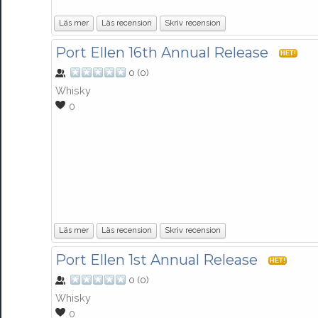
Läs mer
Läs recension
Skriv recension
Port Ellen 16th Annual Release
HET!
0
(
0
)
Whisky
0
Läs mer
Läs recension
Skriv recension
Port Ellen 1st Annual Release
HET!
0
(
0
)
Whisky
0