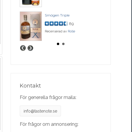
ase
Smögen Triple
Bal
89
Recenserad av
Rolle
Rec
Kontakt
För generella frågor maila:
info@tastenote.se
För frågor om annonsering: