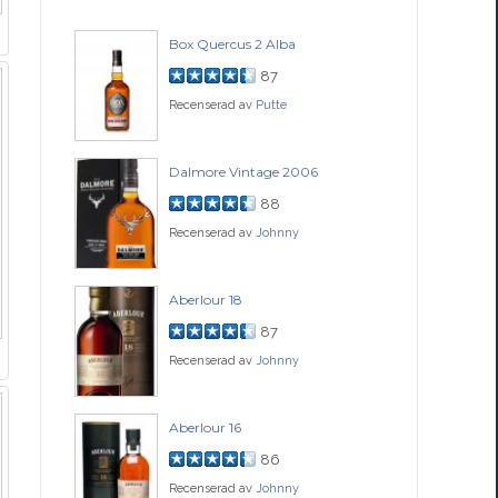
Box Quercus 2 Alba
Be
87
Recenserad av
Putte
Rec
ch
Dalmore Vintage 2006
Fo
88
Recenserad av
Johnny
Rec
77
Aberlour 18
Co
87
Recenserad av
Johnny
Rec
ssance
Aberlour 16
Gle
86
Recenserad av
Johnny
Rec