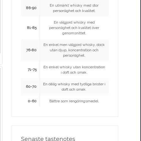
En utmärkt whisky med stor
86-90
personlighet och kvalitet.
En välgjord whisky med
81-85
personlighet och kvalitet över
genomsnittet.
En enkel men välgjord whisky, dock
76-80
utan djup, koncentration och
personlighet.
En enkel whisky utan koncentration
71-75
i doft och smak.
En dålig whisky med tydliga brister i
60-70
doft och smak.
0-60
Bättre som rengöringsmedel.
Senaste tastenotes