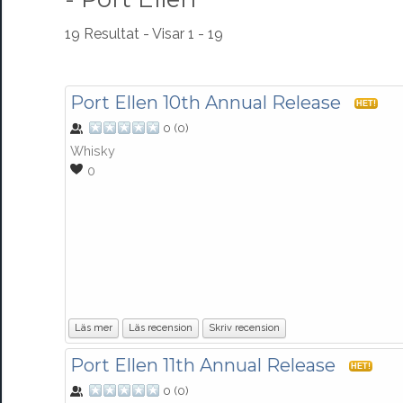
19 Resultat - Visar 1 - 19
Port Ellen 10th Annual Release
HET!
0
(
0
)
Whisky
0
Läs mer
Läs recension
Skriv recension
Port Ellen 11th Annual Release
HET!
0
(
0
)