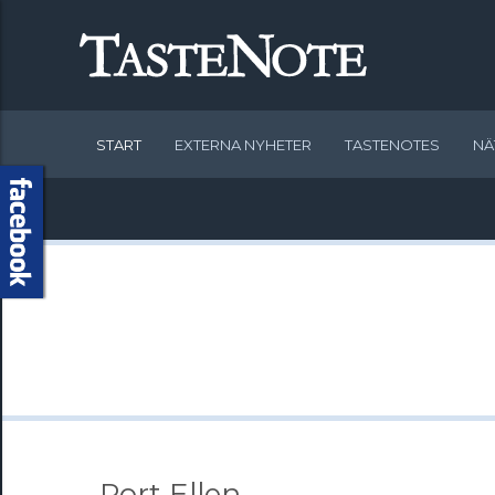
START
EXTERNA NYHETER
TASTENOTES
NÄ
- Port Ellen