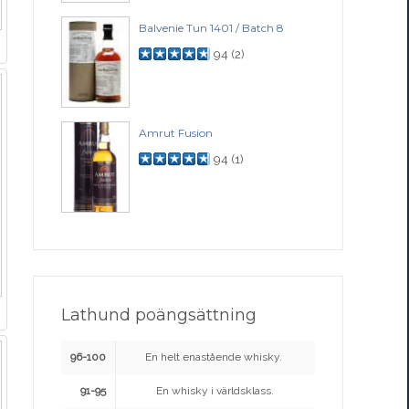
Balvenie Tun 1401 / Batch 8
94
(
2
)
Amrut Fusion
94
(
1
)
Lathund poängsättning
96-100
En helt enastående whisky.
91-95
En whisky i världsklass.