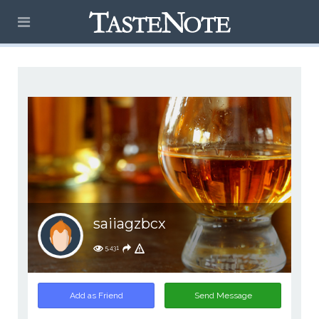
saiiagzbcx
5,431
Add as Friend
Send Message