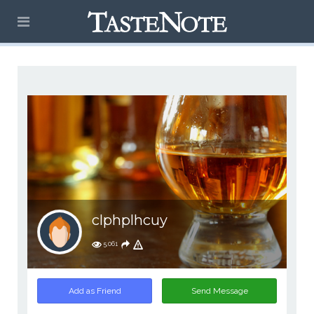
clphplhcuy
5,061
Add as Friend
Send Message