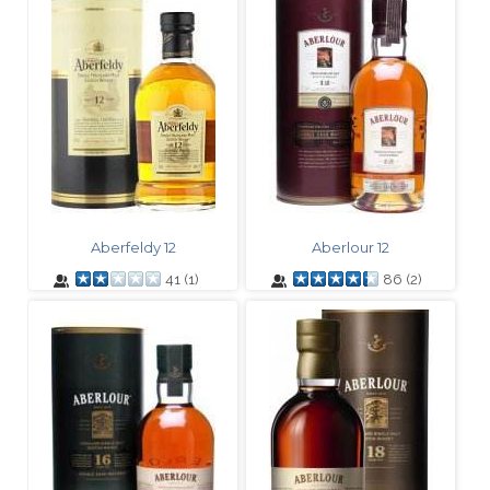
Aberfeldy 12
Aberlour 12
41
(
1
)
86
(
2
)