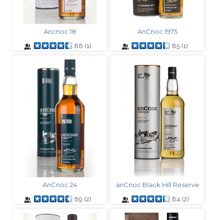
Ancnoc 18
AnCnoc 1975
88
(
1
)
85
(
1
)
AnCnoc 24
anCnoc Black Hill Reserve
89
(
2
)
84
(
2
)