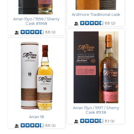
Ardmore Traditional cask
Arran 15yo / 1996 / Sherry
Cask #1968
88
(
2
)
88
(
1
)
Arran 15yo / 1997 / Sherry
Cask #938
Arran 18
87
(
1
)
86
(
1
)