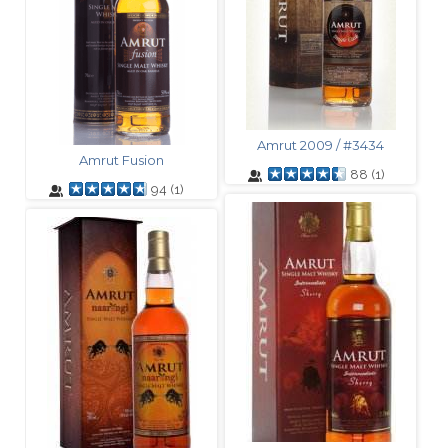
Amrut 2009 / #3434
Amrut Fusion
88
(
1
)
94
(
1
)