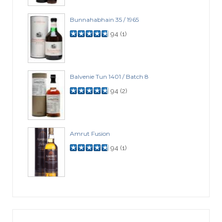
Bunnahabhain 35 / 1965
94
(
1
)
Balvenie Tun 1401 / Batch 8
94
(
2
)
Amrut Fusion
94
(
1
)