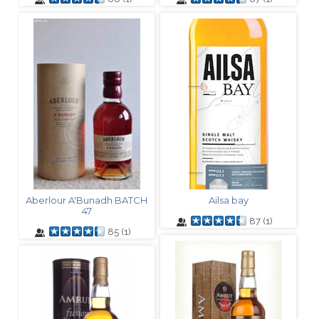
Aberlour A'Bunadh BATCH
Ailsa bay
47
87
(
1
)
85
(
1
)