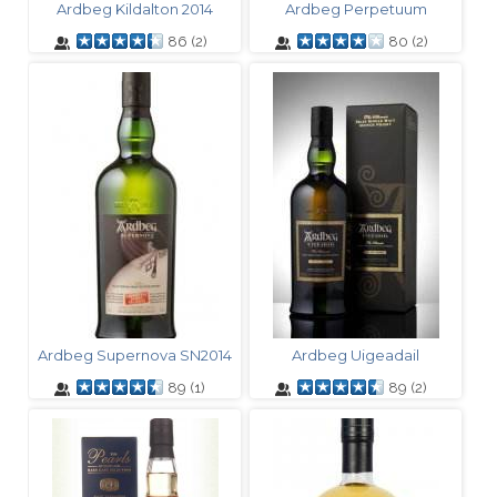
Ardbeg Kildalton 2014
Ardbeg Perpetuum
86
(
2
)
80
(
2
)
Ardbeg Supernova SN2014
Ardbeg Uigeadail
89
(
1
)
89
(
2
)