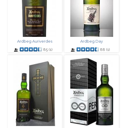
Ardbeg Auriverdes
Ardbeg Day
85
(
1
)
88
(
1
)