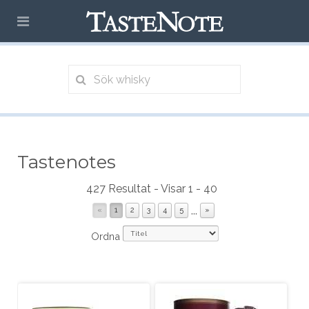
Tastenotes
427 Resultat - Visar 1 - 40
...
«
1
2
3
4
5
»
Ordna