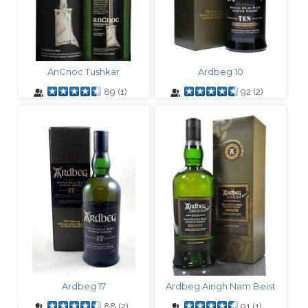
AnCnoc Tushkar
Ardbeg 10
89
(
1
)
92
(
2
)
Ardbeg 17
Ardbeg Airigh Nam Beist
88
(
2
)
91
(
1
)