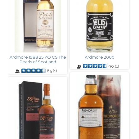
Ardmore 1988 25 YO CS The
Ardmore 2000
Pearls of Scotland
90
(
1
)
85
(
1
)