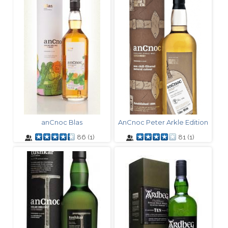
anCnoc Blas
AnCnoc Peter Arkle Edition
86
(
1
)
81
(
1
)