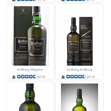
Ardbeg Alligator
Ardbeg Ardbog
92
(
1
)
90
(
1
)