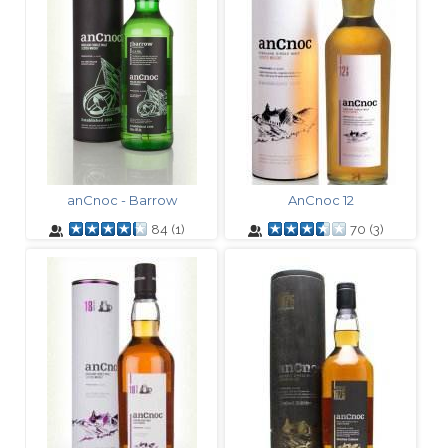
anCnoc - Barrow
AnCnoc 12
84
(
1
)
70
(
3
)