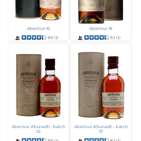
Aberlour 16
Aberlour 18
86
(
1
)
87
(
1
)
Aberlour A'bunadh - batch
Aberlour A'bunadh - batch
52
57
88
(
1
)
87
(
1
)