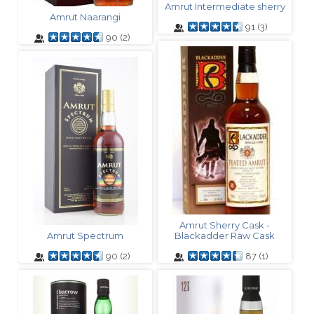
Amrut Intermediate sherry
Amrut Naarangi
91
(
3
)
90
(
2
)
Amrut Sherry Cask -
Amrut Spectrum
Blackadder Raw Cask
90
(
2
)
87
(
1
)