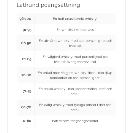
Lathund poängsättning
96-100
En helt enastående whisky.
91-95
En whisky i världsklass.
En utmärkt whisky med stor personlighet och
86-90
kvalitet.
En välgjord whisky med personlighet och
81-85
kvalitet över genomsnittet.
En enkel men välgjord whisky, dock utan djup,
76-80
koncentration och personlighet.
En enkel whisky utan koncentration i doft och
71-75
smak.
En dålig whisky med tydliga brister i doft och
60-70
smak.
0-60
Bättre som rengöringsmedel.