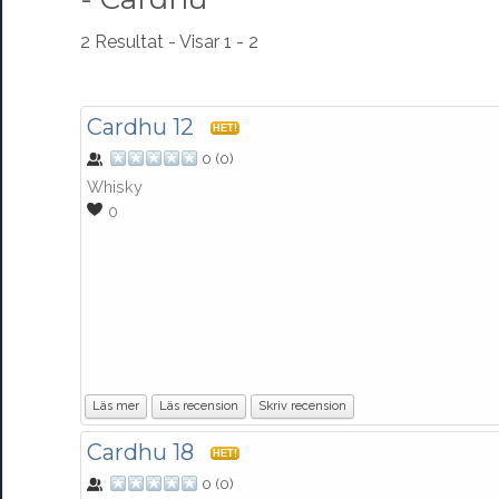
2 Resultat - Visar 1 - 2
Cardhu 12
HET!
0
(
0
)
Whisky
0
Läs mer
Läs recension
Skriv recension
Cardhu 18
HET!
0
(
0
)