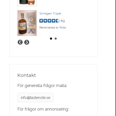
ase
Smögen Triple
Bal
89
Recenserad av
Rolle
Rec
Kontakt
För generella frågor maila:
info@tastenote.se
För frågor om annonsering: