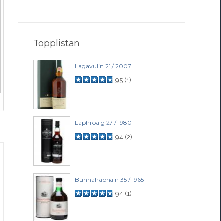
Topplistan
Lagavulin 21 / 2007
95
(
1
)
Laphroaig 27 / 1980
94
(
2
)
Bunnahabhain 35 / 1965
94
(
1
)