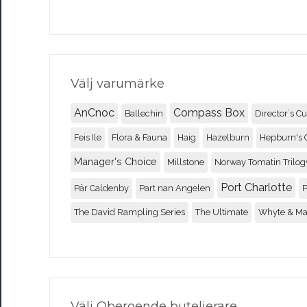
Välj varumärke
AnCnoc
Compass Box
Ballechin
Director´s Cu
Feis Ile
Flora & Fauna
Haig
Hazelburn
Hepburn's 
Manager's Choice
Millstone
Norway Tomatin Trilog
Port Charlotte
Pär Caldenby
Part nan Angelen
P
The David Rampling Series
The Ultimate
Whyte & M
Välj Oberoende buteljerare