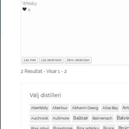
Whisky
0
Läs mer
Läs recension
Skriv recension
2 Resultat - Visar 1 - 2
Välj distilleri
Am
Aberfeldy
Aberlour
Abhainn Dearg
Ailsa Bay
Balve
Balblair
Auchroisk
Aultmore
Balmenach
Brui
Bowmore
Box whisky
Brora
Blair Athol