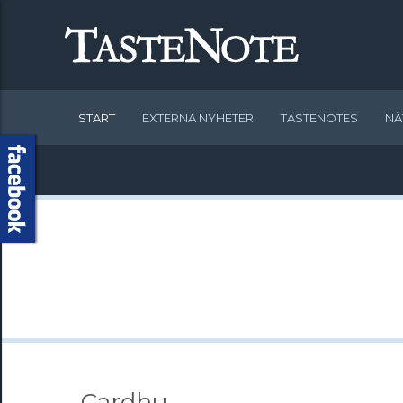
START
EXTERNA NYHETER
TASTENOTES
NÄ
- Cardhu