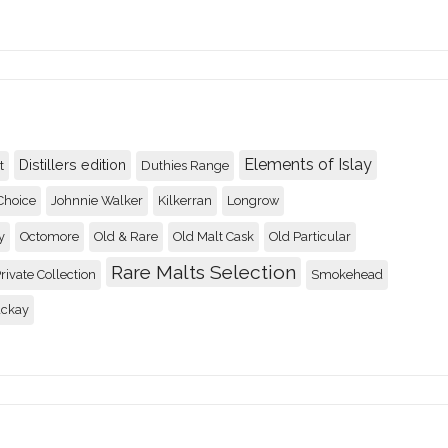
Elements of Islay
Distillers edition
t
Duthies Range
Choice
Johnnie Walker
Kilkerran
Longrow
y
Octomore
Old & Rare
Old Malt Cask
Old Particular
Rare Malts Selection
rivate Collection
Smokehead
ackay