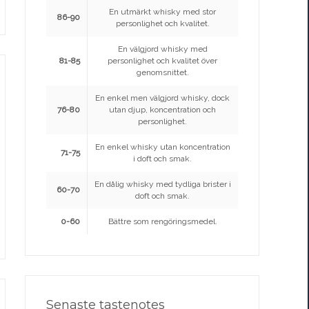
En utmärkt whisky med stor
86-90
personlighet och kvalitet.
En välgjord whisky med
81-85
personlighet och kvalitet över
genomsnittet.
En enkel men välgjord whisky, dock
76-80
utan djup, koncentration och
personlighet.
En enkel whisky utan koncentration
71-75
i doft och smak.
En dålig whisky med tydliga brister i
60-70
doft och smak.
0-60
Bättre som rengöringsmedel.
Senaste tastenotes