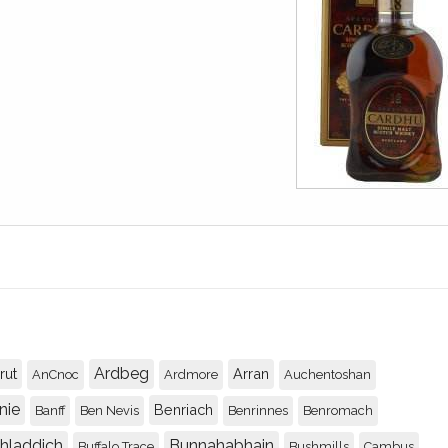
Ardbeg
rut
Arran
AnCnoc
Ardmore
Auchentoshan
nie
Benriach
Banff
Ben Nevis
Benrinnes
Benromach
chladdich
Bunnahabhain
Buffalo Trace
Bushmills
Cambus