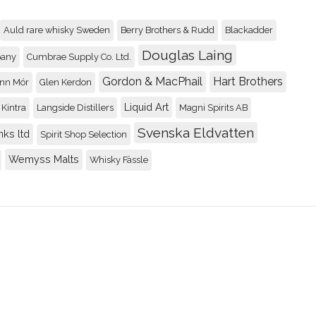
Benromach 5 year old
Auld rare whisky Sweden
Berry Brothers & Rudd
Blackadder
89
Douglas Laing
pany
Cumbrae Supply Co. Ltd.
Recenserad av
Johnny
Gordon & MacPhail
Hart Brothers
nn Mór
Glen Kerdon
Liquid Art
Kintra
Langside Distillers
Magni Spirits AB
Four Roses Small Bat
89
Svenska Eldvatten
nks ltd
Spirit Shop Selection
Recenserad av
Johnny
Wemyss Malts
Whisky Fässle
Convalmore 28yo / 19
92
Recenserad av
Rolle
Glen Garioch 15 renai
92
Recenserad av
Johnny