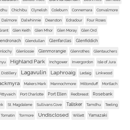
rdhu
Chichibu
Clynelish
Coleburn
Connemara
Convalmore
Dalmore
Dalwhinnie
Deanston
Edradour
Four Roses
Grant
Glen Keith
Glen Mhor
Glen Moray
Glen Ord
lendronach
Glenfarclas
Glenfiddich
Glendullan
Glenmorangie
enlochy
Glenlossie
Glenrothes
Glentauchers
Highland Park
nyu
Inchgower
Invergordon
Isle of Jura
Lagavulin
Laphroaig
 Distillery
Ledaig
Linkwood
ackmyra
Makers Mark
Mannochmore
Miltonduff
Mortlach
Port Ellen
Rosebank
Pittyvaich
Port Charlotte
Redbreast
Talisker
nk
St. Magdalene
Sullivans Cove
Tamdhu
Teeling
Undisclosed
Yamazaki
Tomatin
Tormore
Willett