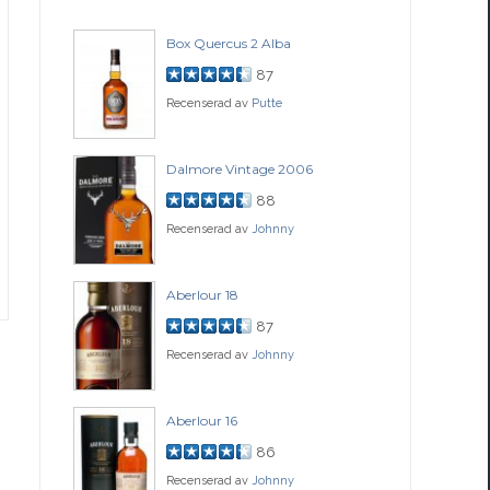
Box Quercus 2 Alba
Be
87
Recenserad av
Putte
Rec
ch
Dalmore Vintage 2006
Fo
88
Recenserad av
Johnny
Rec
77
Aberlour 18
Co
87
Recenserad av
Johnny
Rec
ssance
Aberlour 16
Gle
86
Recenserad av
Johnny
Rec