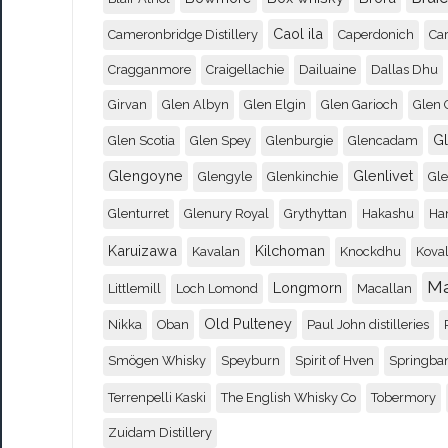
Caol ila
Cameronbridge Distillery
Caperdonich
Ca
Cragganmore
Craigellachie
Dailuaine
Dallas Dhu
Girvan
Glen Albyn
Glen Elgin
Glen Garioch
Glen 
G
Glen Scotia
Glen Spey
Glenburgie
Glencadam
Glengoyne
Glenlivet
Glengyle
Glenkinchie
Gl
Glenturret
Glenury Royal
Grythyttan
Hakashu
Ha
Karuizawa
Kilchoman
Kavalan
Knockdhu
Koval
M
Longmorn
Littlemill
Loch Lomond
Macallan
Old Pulteney
Nikka
Oban
Paul John distilleries
Smögen Whisky
Speyburn
Spirit of Hven
Springba
Terrenpelli Kaski
The English Whisky Co
Tobermory
Zuidam Distillery