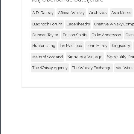
Archives
A.D. Rattray
Aflodal Whisky
Asta Morris
Bladnoch Forum
Cadenhead's
Creative Whisky Com
Duncan Taylor
Edition Spirits
Folke Andersson
Glea
Hunter Laing
Ian MacLeod
John Milroy
Kingsbury
Signatory Vintage
Speciality Dri
Malts of Scotland
The Whisky Agency
The Whisky Exchange
Van Wees