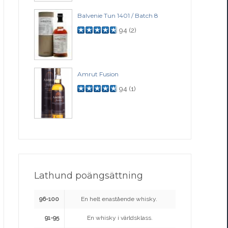
Balvenie Tun 1401 / Batch 8
94
(
2
)
Amrut Fusion
94
(
1
)
Lathund poängsättning
96-100
En helt enastående whisky.
91-95
En whisky i världsklass.