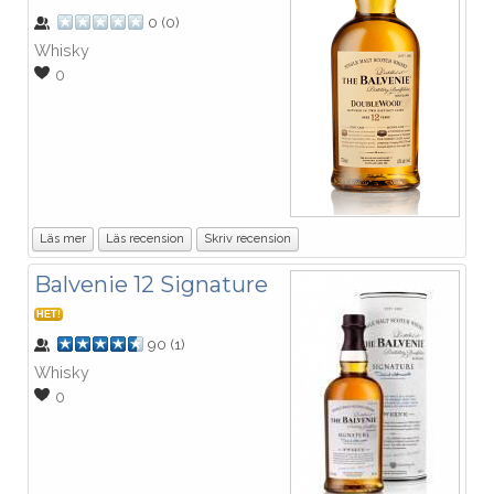
0
(
0
)
Whisky
0
Läs mer
Läs recension
Skriv recension
Balvenie 12 Signature
HET!
90
(
1
)
Whisky
0