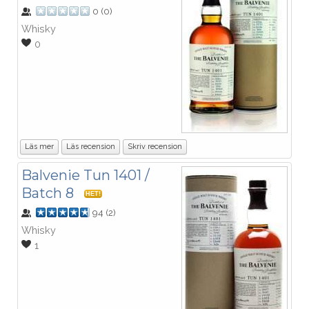
0
(
0
)
Whisky
0
Läs mer
Läs recension
Skriv recension
Balvenie Tun 1401 /
Batch 8
HET!
94
(
2
)
Whisky
1