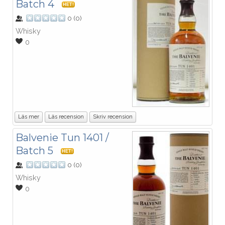
Batch 4
HET!
0
(
0
)
Whisky
0
Läs mer
Läs recension
Skriv recension
Balvenie Tun 1401 /
Batch 5
HET!
0
(
0
)
Whisky
0