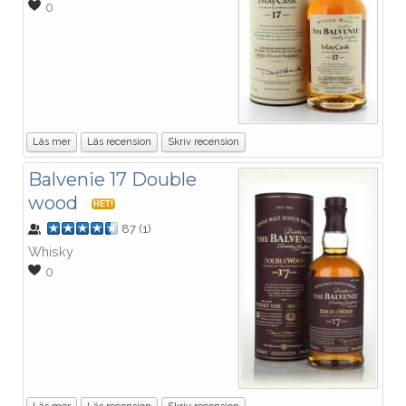
0
Läs mer
Läs recension
Skriv recension
Balvenie 17 Double
wood
HET!
87
(
1
)
Whisky
0