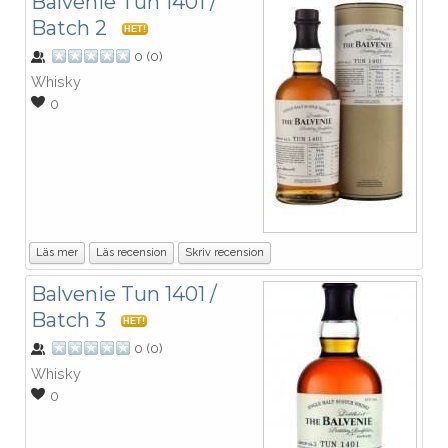
Balvenie Tun 1401 /
Batch 2
HET!
0
(
0
)
Whisky
0
Läs mer
Läs recension
Skriv recension
Balvenie Tun 1401 /
Batch 3
HET!
0
(
0
)
Whisky
0