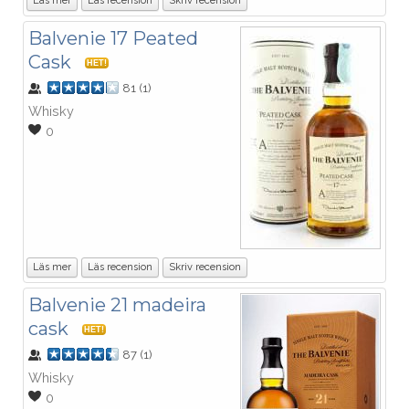
Läs mer
Läs recension
Skriv recension
Balvenie 17 Peated
Cask
HET!
81
(
1
)
Whisky
0
Läs mer
Läs recension
Skriv recension
Balvenie 21 madeira
cask
HET!
87
(
1
)
Whisky
0