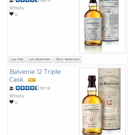
89
(
1
)
Whisky
0
Läs mer
Läs recension
Skriv recension
Balvenie 12 Triple
Cask
HET!
87
(
1
)
Whisky
0