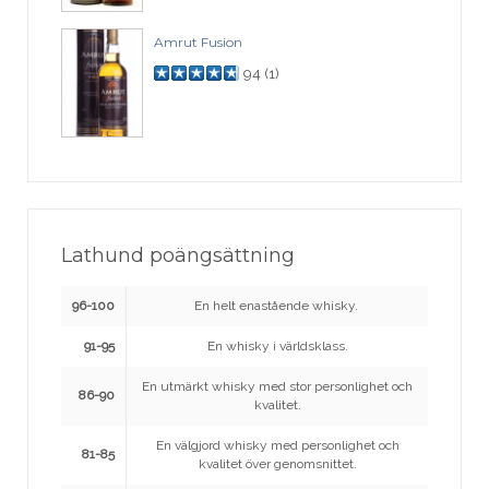
Amrut Fusion
94
(
1
)
Lathund poängsättning
96-100
En helt enastående whisky.
91-95
En whisky i världsklass.
En utmärkt whisky med stor personlighet och
86-90
kvalitet.
En välgjord whisky med personlighet och
81-85
kvalitet över genomsnittet.