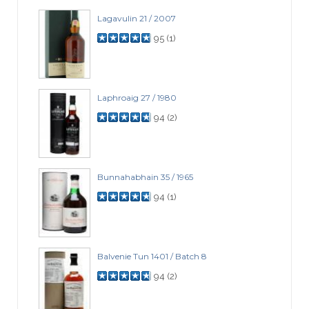
Lagavulin 21 / 2007
95
(
1
)
Laphroaig 27 / 1980
94
(
2
)
Bunnahabhain 35 / 1965
94
(
1
)
Balvenie Tun 1401 / Batch 8
94
(
2
)