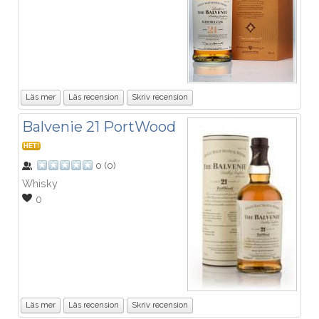
Läs mer
Läs recension
Skriv recension
Balvenie 21 PortWood
HET!
0
(
0
)
Whisky
0
Läs mer
Läs recension
Skriv recension