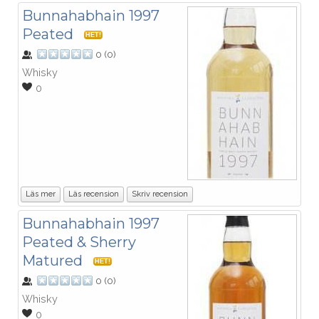
Bunnahabhain 1997
Peated
HET!
0
(
0
)
Whisky
0
Läs mer
Läs recension
Skriv recension
Bunnahabhain 1997
Peated & Sherry
Matured
HET!
0
(
0
)
Whisky
0