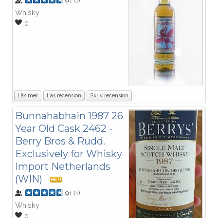
91
(
1
)
Whisky
0
Läs mer
Läs recension
Skriv recension
Bunnahabhain 1987 26
Year Old Cask 2462 -
Berry Bros & Rudd.
Exclusively for Whisky
Import Netherlands
(WIN)
HET!
91
(
1
)
Whisky
0