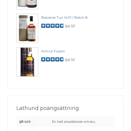
Balvenie Tun 1401 / Batch 8
94
(
2
)
Amrut Fusion
94
(
1
)
Lathund poängsättning
96-100
En helt enastående whisky.