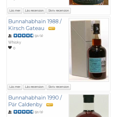
Läs mer
Läs recension
Skriv recension
Bunnahabhain 1988 /
Kirsch Gateau
HET!
91
(
1
)
Whisky
0
Läs mer
Läs recension
Skriv recension
Bunnahabhain 1990 /
Pär Caldenby
HET!
91
(
1
)