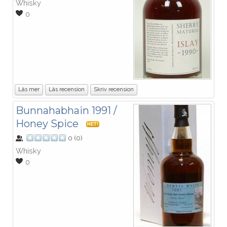
Whisky
0
Läs mer
Läs recension
Skriv recension
Bunnahabhain 1991 /
Honey Spice
HET!
0
(
0
)
Whisky
0