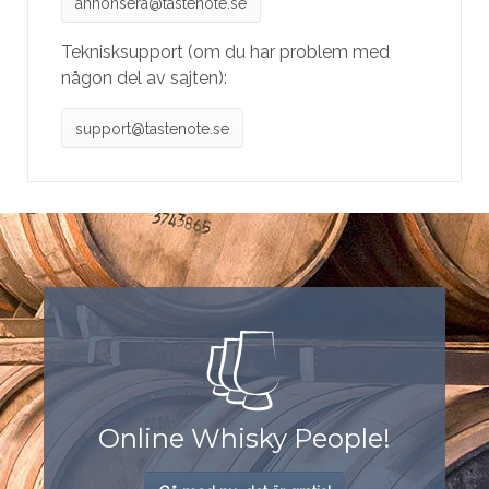
annonsera@tastenote.se
Teknisksupport (om du har problem med
någon del av sajten):
support@tastenote.se
Online Whisky People!