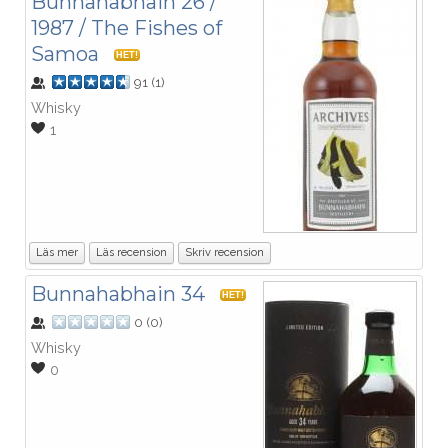
Bunnahabhain 26 /
1987 / The Fishes of
Samoa
HET!
91
(
1
)
Whisky
1
Läs mer
Läs recension
Skriv recension
Bunnahabhain 34
HET!
0
(
0
)
Whisky
0