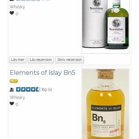
Whisky
0
Läs mer
Läs recension
Skriv recension
Elements of Islay Bn5
HET!
89
(
1
)
Whisky
0