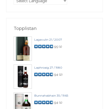
Topplistan
Lagavulin 21 / 2007
95
(
1
)
Laphroaig 27 / 1980
94
(
2
)
Bunnahabhain 35 / 1965
94
(
1
)