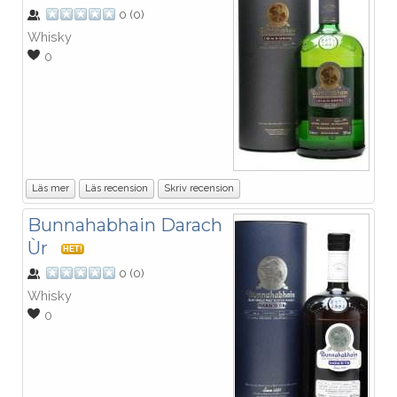
0
(
0
)
Whisky
0
Läs mer
Läs recension
Skriv recension
Bunnahabhain Darach
Ùr
HET!
0
(
0
)
Whisky
0