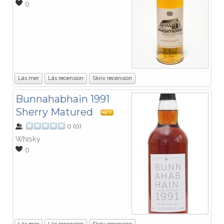
0
Läs mer
Läs recension
Skriv recension
Bunnahabhain 1991
Sherry Matured
HET!
0
(
0
)
Whisky
0