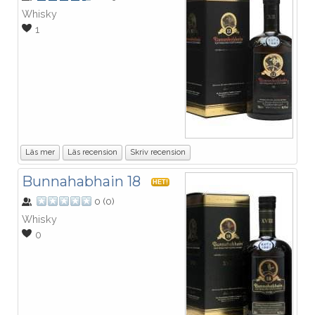
Whisky
1
Läs mer
Läs recension
Skriv recension
Bunnahabhain 18
HET!
0
(
0
)
Whisky
0