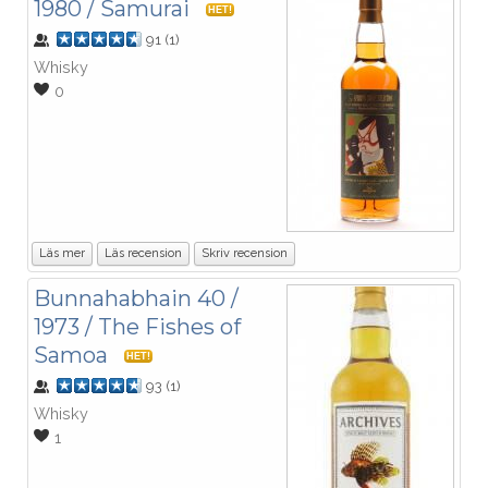
1980 / Samurai
HET!
91
(
1
)
Whisky
0
Läs mer
Läs recension
Skriv recension
Bunnahabhain 40 /
1973 / The Fishes of
Samoa
HET!
93
(
1
)
Whisky
1