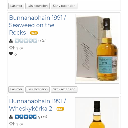
Läs mer
Läs recension
Skriv recension
Bunnahabhain 1991 /
Seaweed on the
Rocks
HET!
0
(
0
)
Whisky
0
Läs mer
Läs recension
Skriv recension
Bunnahabhain 1991 /
Wheskykôrka 2
HET!
91
(
1
)
Whisky