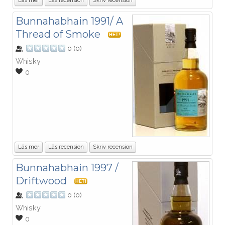
Läs mer
Läs recension
Skriv recension
Bunnahabhain 1991/ A
Thread of Smoke
HET!
0
(
0
)
Whisky
0
Läs mer
Läs recension
Skriv recension
Bunnahabhain 1997 /
Driftwood
HET!
0
(
0
)
Whisky
0