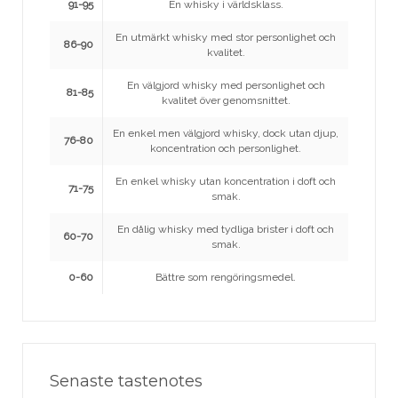
91-95
En whisky i världsklass.
En utmärkt whisky med stor personlighet och
86-90
kvalitet.
En välgjord whisky med personlighet och
81-85
kvalitet över genomsnittet.
En enkel men välgjord whisky, dock utan djup,
76-80
koncentration och personlighet.
En enkel whisky utan koncentration i doft och
71-75
smak.
En dålig whisky med tydliga brister i doft och
60-70
smak.
0-60
Bättre som rengöringsmedel.
Senaste tastenotes