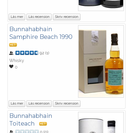
Läs mer
Läs recension
Skriv recension
Bunnahabhain
Samphire Beach 1990
HET!
92
(
1
)
Whisky
0
Läs mer
Läs recension
Skriv recension
Bunnahabhain
Toiteach
HET!
0
(
0
)