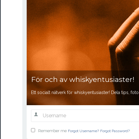
För och av whiskyentusiaster!
Ett socialt nätverk för whiskyentusiaster! Dela tips, f
Remember me
Forgot Username?
Forgot Password?