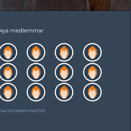
Nya medlemmar
Visa Alla Medlemmar(726)