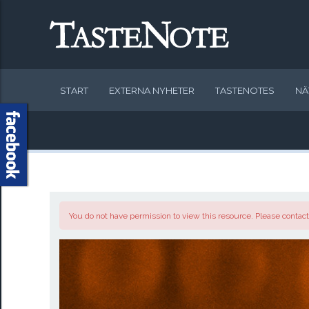
START
EXTERNA NYHETER
TASTENOTES
NÄ
You do not have permission to view this resource. Please contact 