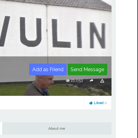
Add as Friend
Send Message
21,053
Liked
0
About me