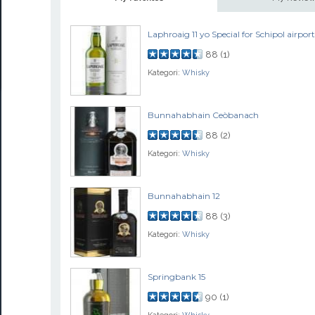
Laphroaig 11 yo Special for Schipol airport
88
(
1
)
Kategori:
Whisky
Bunnahabhain Ceòbanach
88
(
2
)
Kategori:
Whisky
Bunnahabhain 12
88
(
3
)
Kategori:
Whisky
Springbank 15
90
(
1
)