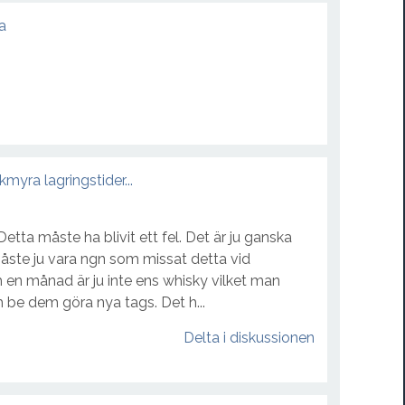
a
Laphroaig 11 yo Special for Schipol airport
88
(
1
)
Kategori:
Whisky
Bunnahabhain Ceòbanach
88
(
2
)
myra lagringstider...
Kategori:
Whisky
Detta måste ha blivit ett fel. Det är ju ganska
Bunnahabhain 12
måste ju vara ngn som missat detta vid
88
(
3
)
ch en månad är ju inte ens whisky vilket man
 be dem göra nya tags. Det h...
Kategori:
Whisky
Delta i diskussionen
Springbank 15
90
(
1
)