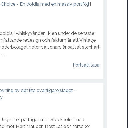
Kategori:
Whisky
Choice - En doldis med en massiv portfölj
i
Old Pulteney Vintage 1990
92
(
1
)
 doldis i whiskyvärlden. Men under de senaste
Kategori:
Whisky
mfattande redesign och faktum är att Vintage
erbolaget heter på senare år satsat stenhårt
Yamazaki Sherry Cask 2013
 ...
89
(
1
)
Fortsätt läsa
Kategori:
Whisky
ovning av det lite ovanligare slaget -
ky
l. Jag sitter på tåget mot Stockholm med
väg mot Malt Mat och Destillat och försöker