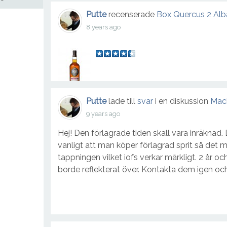
Putte
recenserade
Box Quercus 2 Alb
Benriach 12 importanticus fumosus
8 years ago
0
(
0
)
Kategori:
Whisky
Balblair Vintage 2002
90
(
1
)
Putte
lade till
svar
i en diskussion
Mack
Kategori:
Whisky
9 years ago
Hej! Den förlagrade tiden skall vara inräknad. 
Ardbeg Galileo
vanligt att man köper förlagrad sprit så det 
0
(
0
)
tappningen vilket iofs verkar märkligt. 2 år o
borde reflekterat över. Kontakta dem igen och
Kategori:
Whisky
Amrut Intermediate sherry
91
(
3
)