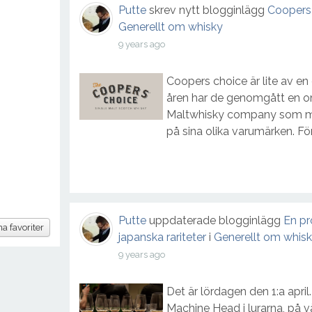
Kategori:
Whisky
Putte
skrev nytt blogginlägg
Coopers 
Generellt om whisky
St. Magdalene 19 Rare Malts Selection
9 years ago
0
(
0
)
Coopers choice är lite av en
Kategori:
Whisky
åren har de genomgått en o
Maltwhisky company som mod
på sina olika varumärken. Föru
Putte
uppdaterade blogginlägg
En pr
na favoriter
japanska rariteter
i
Generellt om whis
9 years ago
Det är lördagen den 1:a apri
Machine Head i lurarna, på 