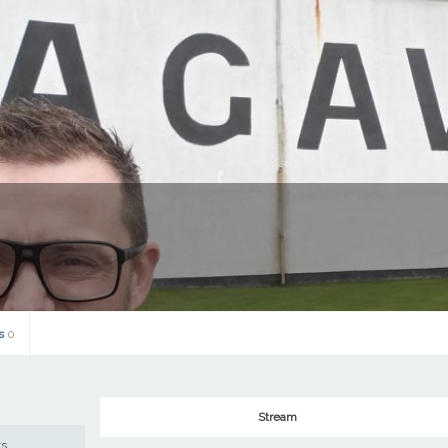
ts
0
Stream
ws