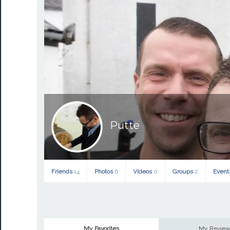
Putte
Friends
14
Photos
6
Videos
0
Groups
2
Even
My Favorites
My Revie