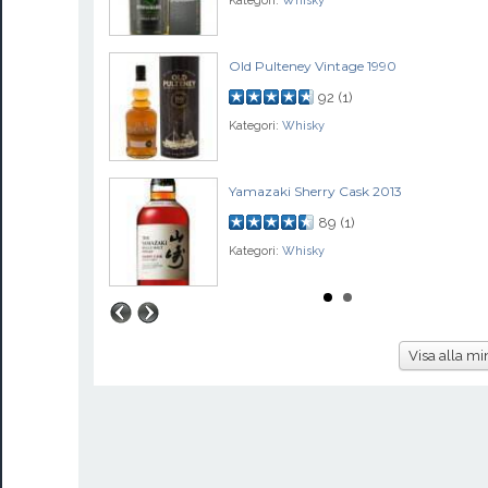
Kategori:
Whisky
n
Old Pulteney Vintage 1990
92
(
1
)
Kategori:
Whisky
Yamazaki Sherry Cask 2013
89
(
1
)
Kategori:
Whisky
Visa alla mi