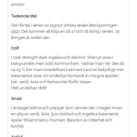
WHISKY
Tastenote titel
Den första i serien av lagrad whisky sedan återöppningen
1997. Det kommer att följa en 16,17 och 18 åring i serien. 16
åringen är redan ute.
Doft
I cask strenght stark ingeära och alkohol. Sherryn anas i
bakgrunden men svårt komma fram. Vattnar man ner den till
ca 43 % blir man omedelbart belönad med en betydligt mer
balanserad näsa. En underbar kompott av mogna äpplen,
bär, vanilj, kola och farinsocker förför näsan.
Helt underbar doft!
Smak
I anslaget sötma och peppar som värmer ner i magen innan
en våg av vanilj, kola, ljus ckoklad och ingefära balanserat
spelar tillsammans i munnen. Bara ton av bitterhet och
torrhet.
Avslut