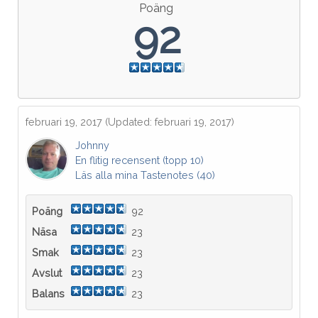
Poäng
92
februari 19, 2017
(Updated: februari 19, 2017)
Johnny
En flitig recensent (topp 10)
Läs alla mina Tastenotes (40)
Poäng
92
Näsa
23
Smak
23
Avslut
23
Balans
23