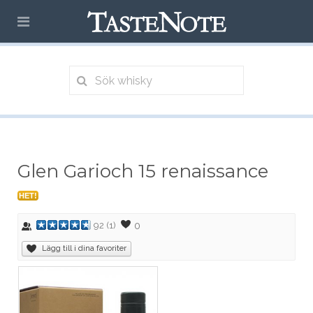
Glen Garioch 15 renaissance
HET!
0
92
(
1
)
Lägg till i dina favoriter