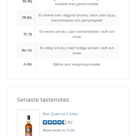
81-85
kvalitet över genomsnittet.
En enkel men välgjord whisky, dock utan djup,
76-80
koncentration och personlighet.
En enkel whisky utan koncentration i doft och
71-75
smak.
En dålig whisky med tydliga brister i doft och
60-70
smak.
0-60
Bättre som rengöringsmedel.
Senaste tastenotes
Box Quercus 2 Alba
87
Recenserad av
Putte