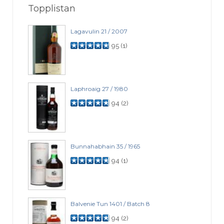
Topplistan
Lagavulin 21 / 2007
95
(
1
)
Laphroaig 27 / 1980
94
(
2
)
Bunnahabhain 35 / 1965
94
(
1
)
Balvenie Tun 1401 / Batch 8
94
(
2
)