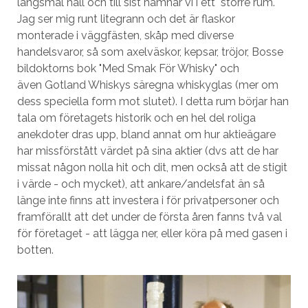
långsmal hall och till sist hamnar vi i ett större rum.
Jag ser mig runt litegrann och det är flaskor
monterade i väggfästen, skåp med diverse
handelsvaror, så som axelväskor, kepsar, tröjor, Bosse
bildoktorns bok "Med Smak För Whisky" och
även Gotland Whiskys säregna whiskyglas (mer om
dess speciella form mot slutet). I detta rum börjar han
tala om företagets historik och en hel del roliga
anekdoter dras upp, bland annat om hur aktieägare
har missförstått värdet på sina aktier (dvs att de har
missat någon nolla hit och dit, men också att de stigit
i värde - och mycket), att ankare/andelsfat än så
länge inte finns att investera i för privatpersoner och
framförallt att det under de första åren fanns två val
för företaget - att lägga ner, eller köra på med gasen i
botten.