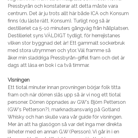
Pressbyrån och konstaterar att detta måste vara
centrum. Det är ju trots allt här både ICA och Konsum
finns (du läste rätt. Konsum). Turligt nog så är
destilleriet ca 5-10 minuters gångväg från hållplatsen.
Destilleriet syns VÄLDIGT tydligt, för herrejistanes
vilken stor byggnad det är! Ett gammalt sockerbruk
med stora utrymmen och ytor. Väl framme så
åker min sladdriga Pressbyrån-giffel fram och det är
dags att läsa en bok i ca två timmar.
Visningen
Ett tiotal minuter innan provningen börjar folk titta
fram och när dörren slås upp så är vi nog ett tiotal
personer. Dörren öppnades av GW's Björn Petterson
(GW's Petterson?), marknadsansvarig på Gotland
Whisky och han skulle vara vår guide för visningen.
Mer än att ha glasögon så var det inga mer direkta
likheter med en annan G.W (Persson). Vi går in i en