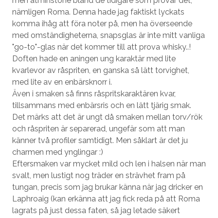
men åtminstone bland de tidigare som provar det,
nämligen Roma. Denna hade jag faktiskt lyckats
komma ihåg att föra noter på, men ha överseende
med omständigheterna, snapsglas är inte mitt vanliga
"go-to"-glas när det kommer till att prova whisky..!
Doften hade en aningen ung karaktär med lite
kvarlevor av råspriten, en ganska så lätt torvighet,
med lite av en enbärsknorr i.
Även i smaken så finns råspritskaraktären kvar,
tillsammans med enbärsris och en lätt tjärig smak.
Det märks att det är ungt då smaken mellan torv/rök
och råspriten är separerad, ungefär som att man
känner två profiler samtidigt. Men såklart är det ju
charmen med ynglingar :)
Eftersmaken var mycket mild och len i halsen när man
svalt, men lustigt nog träder en strävhet fram på
tungan, precis som jag brukar känna när jag dricker en
Laphroaig (kan erkänna att jag fick reda på att Roma
lagrats på just dessa faten, så jag letade säkert