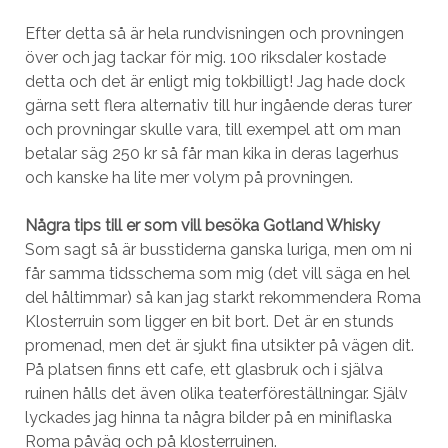
Efter detta så är hela rundvisningen och provningen
över och jag tackar för mig. 100 riksdaler kostade
detta och det är enligt mig tokbilligt! Jag hade dock
gärna sett flera alternativ till hur ingående deras turer
och provningar skulle vara, till exempel att om man
betalar säg 250 kr så får man kika in deras lagerhus
och kanske ha lite mer volym på provningen.
Några tips till er som vill besöka Gotland Whisky
Som sagt så är busstiderna ganska luriga, men om ni
får samma tidsschema som mig (det vill säga en hel
del håltimmar) så kan jag starkt rekommendera Roma
Klosterruin som ligger en bit bort. Det är en stunds
promenad, men det är sjukt fina utsikter på vägen dit.
På platsen finns ett cafe, ett glasbruk och i själva
ruinen hålls det även olika teaterföreställningar. Själv
lyckades jag hinna ta några bilder på en miniflaska
Roma påväg och på klosterruinen.