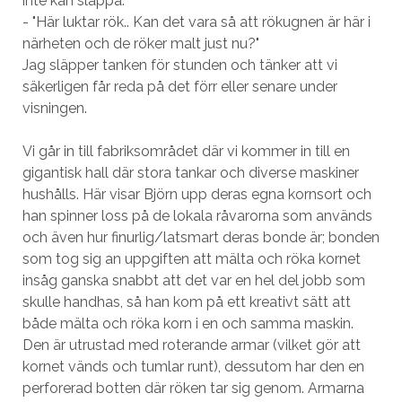
inte kan släppa:
- "Här luktar rök.. Kan det vara så att rökugnen är här i
närheten och de röker malt just nu?"
Jag släpper tanken för stunden och tänker att vi
säkerligen får reda på det förr eller senare under
visningen.
Vi går in till fabriksområdet där vi kommer in till en
gigantisk hall där stora tankar och diverse maskiner
hushålls. Här visar Björn upp deras egna kornsort och
han spinner loss på de lokala råvarorna som används
och även hur finurlig/latsmart deras bonde är; bonden
som tog sig an uppgiften att mälta och röka kornet
insåg ganska snabbt att det var en hel del jobb som
skulle handhas, så han kom på ett kreativt sätt att
både mälta och röka korn i en och samma maskin.
Den är utrustad med roterande armar (vilket gör att
kornet vänds och tumlar runt), dessutom har den en
perforerad botten där röken tar sig genom. Armarna