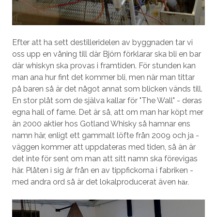
Efter att ha sett destilleridelen av byggnaden tar vi
oss upp en våning till där Björn förklarar ska bli en bar
där whiskyn ska provas i framtiden. För stunden kan
man ana hur fint det kommer bli, men när man tittar
på baren så är det något annat som blicken vänds till.
En stor plåt som de själva kallar för "The Wall" - deras
egna hall of fame. Det är så, att om man har köpt mer
än 2000 aktier hos Gotland Whisky så hamnar ens
namn här, enligt ett gammalt löfte från 2009 och ja -
väggen kommer att uppdateras med tiden, så än är
det inte för sent om man att sitt namn ska förevigas
här. Plåten i sig är från en av tippfickorna i fabriken -
med andra ord så är det lokalproducerat även
här.