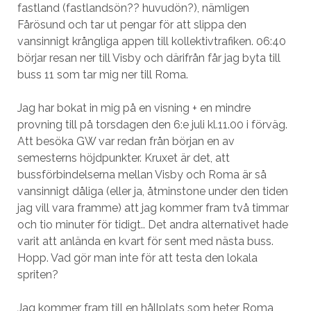
fastland (fastlandsön?? huvudön?), nämligen
Fårösund och tar ut pengar för att slippa den
vansinnigt krångliga appen till kollektivtrafiken. 06:40
börjar resan ner till Visby och därifrån får jag byta till
buss 11 som tar mig ner till Roma.
Jag har bokat in mig på en visning + en mindre
provning till på torsdagen den 6:e juli kl.11.00 i förväg.
Att besöka GW var redan från början en av
semesterns höjdpunkter. Kruxet är det, att
bussförbindelserna mellan Visby och Roma är så
vansinnigt dåliga (eller ja, åtminstone under den tiden
jag vill vara framme) att jag kommer fram två timmar
och tio minuter för tidigt.. Det andra alternativet hade
varit att anlända en kvart för sent med nästa buss.
Hopp. Vad gör man inte för att testa den lokala
spriten?
Jag kommer fram till en hållplats som heter Roma