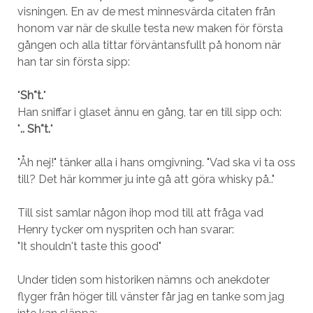
visningen. En av de mest minnesvärda citaten från
honom var när de skulle testa new maken för första
gången och alla tittar förväntansfullt på honom när
han tar sin första sipp:
"
Sh*t.
"
Han sniffar i glaset ännu en gång, tar en till sipp och:
"
.. Sh*t.
"
"Åh nej!" tänker alla i hans omgivning. "Vad ska vi ta oss
till? Det här kommer ju inte gå att göra whisky på.."
Till sist samlar någon ihop mod till att fråga vad
Henry tycker om nyspriten och han svarar:
"It shouldn't taste this good"
Under tiden som historiken nämns och anekdoter
flyger från höger till vänster får jag en tanke som jag