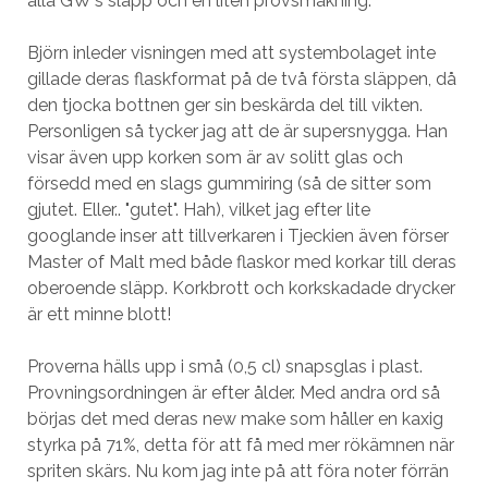
alla GW's släpp och en liten provsmakning.
Björn inleder visningen med att systembolaget inte
gillade deras flaskformat på de två första släppen, då
den tjocka bottnen ger sin beskärda del till vikten.
Personligen så tycker jag att de är supersnygga. Han
visar även upp korken som är av solitt glas och
försedd med en slags gummiring (så de sitter som
gjutet. Eller.. "gutet". Hah), vilket jag efter lite
googlande inser att tillverkaren i Tjeckien även förser
Master of Malt med både flaskor med korkar till deras
oberoende släpp. Korkbrott och korkskadade drycker
är ett minne blott!
Proverna hälls upp i små (0,5 cl) snapsglas i plast.
Provningsordningen är efter ålder. Med andra ord så
börjas det med deras new make som håller en kaxig
styrka på 71%, detta för att få med mer rökämnen när
spriten skärs. Nu kom jag inte på att föra noter förrän