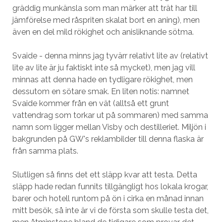
gräddig munkänsla som man märker att trät har till
jämförelse med råspriten skalat bort en aning), men
även en del mild rökighet och anisliknande sötma.
Svaide - denna minns jag tyvärr relativt lite av (relativt
lite av lite är ju faktiskt inte så mycket), men jag vill
minnas att denna hade en tydligare rökighet, men
dessutom en sötare smak. En liten notis: namnet
Svaide kommer från en vät (alltså ett grunt
vattendrag som torkar ut på sommaren) med samma
namn som ligger mellan Visby och destilleriet. Miljön i
bakgrunden på GW's reklambilder till denna flaska är
från samma plats.
Slutligen så finns det ett släpp kvar att testa. Detta
släpp hade redan funnits tillgängligt hos lokala krogar,
barer och hotell runtom på ön i cirka en månad innan
mitt besök, så inte är vi de första som skulle testa det,