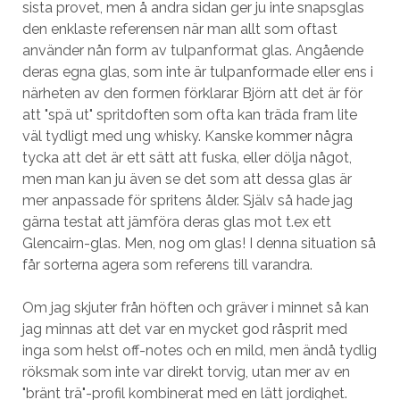
sista provet, men å andra sidan ger ju inte snapsglas
den enklaste referensen när man allt som oftast
använder nån form av tulpanformat glas. Angående
deras egna glas, som inte är tulpanformade eller ens i
närheten av den formen förklarar Björn att det är för
att "spä ut" spritdoften som ofta kan träda fram lite
väl tydligt med ung whisky. Kanske kommer några
tycka att det är ett sätt att fuska, eller dölja något,
men man kan ju även se det som att dessa glas är
mer anpassade för spritens ålder. Själv så hade jag
gärna testat att jämföra deras glas mot t.ex ett
Glencairn-glas. Men, nog om glas! I denna situation så
får sorterna agera som referens till varandra.
Om jag skjuter från höften och gräver i minnet så kan
jag minnas att det var en mycket god råsprit med
inga som helst off-notes och en mild, men ändå tydlig
röksmak som inte var direkt torvig, utan mer av en
"bränt trä"-profil kombinerat med en lätt jordighet.