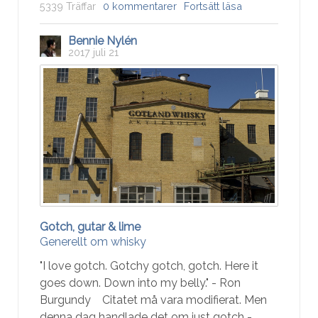
5339 Träffar
0 kommentarer
Fortsätt läsa
Bennie Nylén
2017 juli 21
Gotch, gutar & lime
Generellt om whisky
"I love gotch. Gotchy gotch, gotch. Here it
goes down. Down into my belly." - Ron
Burgundy Citatet må vara modifierat. Men
denna dag handlade det om just gotch -