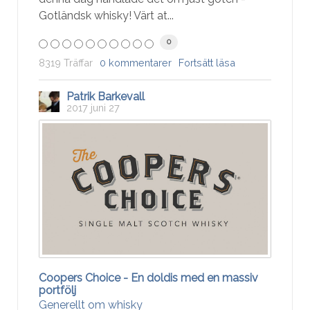
Gotländsk whisky! Värt at...
0
8319 Träffar
0 kommentarer
Fortsätt läsa
Patrik Barkevall
2017 juni 27
Coopers Choice - En doldis med en massiv
portfölj
Generellt om whisky