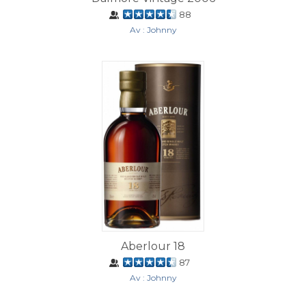
88
Av : Johnny
Aberlour 18
87
Av : Johnny