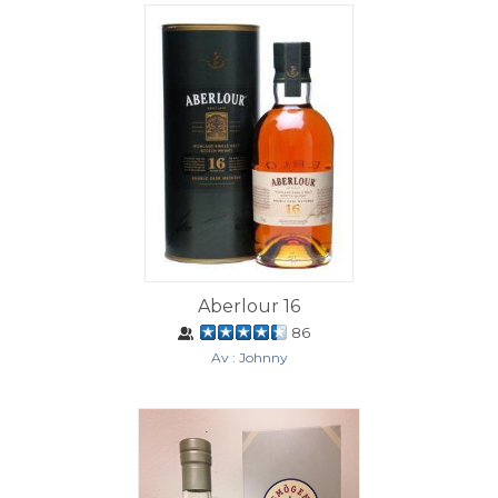
Aberlour 16
86
Av : Johnny