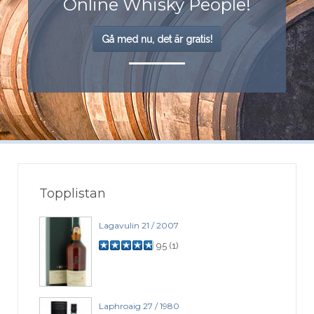
Online Whisky People!
Gå med nu, det är gratis!
Topplistan
Lagavulin 21 / 2007
95
(
1
)
Laphroaig 27 / 1980