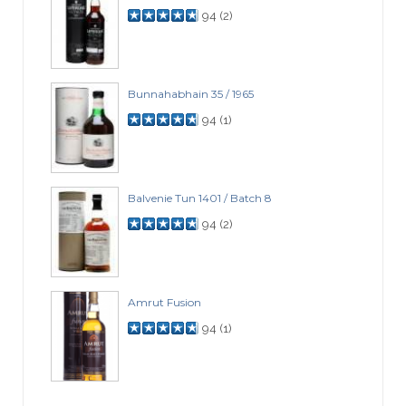
94
(
2
)
Bunnahabhain 35 / 1965
94
(
1
)
Balvenie Tun 1401 / Batch 8
94
(
2
)
Amrut Fusion
94
(
1
)