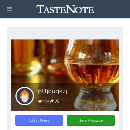
ptfjougkzj
5,093
Add as Friend
Send Message