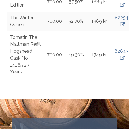
700.00
57.50%
1889 kr
Edition
The Winter
82254
700.00
52.70%
1389 kr
Queen
Tomatin The
Maltman Refill
Hogshead
82843
700.00
49.30%
1749 kr
Cask No
14265 27
Years