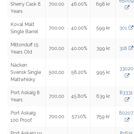
85009
Sherry Cask 8
700.00
46.00%
698 kr
Years
Koval Malt
700.00
40.00%
599 kr
301
Single Barrel
Miltonduff 15
700.00
40.00%
399 kr
318
Years Old
Näcken
33020
Svensk Single
500.00
58.20%
995 kr
Maltwhisky
Port Askaig 8
83331
700.00
45.80%
639 kr
Years
Port Askaig
80207
700.00
57.10%
759 kr
100 Proof
Port Askaig 19
81621