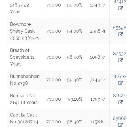
82412
14657 22
700.00
50.00%
1349 kr
Years
Bowmore
85598
Sherry Cask
700.00
54.00%
2358 kr
#555 23 Years
Breath of
82532
Speyside 11
700.00
58.40%
1058 kr
Years
Bunnahabhain
81610
700.00
59.90%
3149 kr
No 2398
Burnside No
81624
700.00
59.10%
1759 kr
2141 18 Years
Caol Ila Cask
85866
No 301267 14
700.00
58.90%
1158 kr