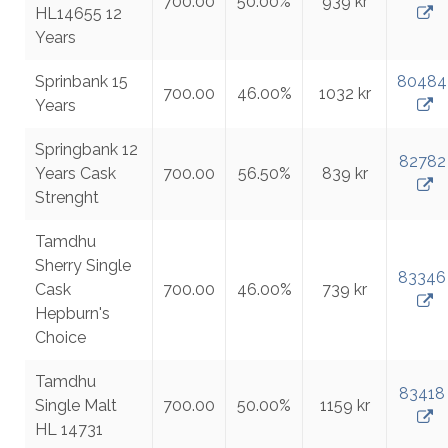
700.00
50.00%
939 kr
HL14655 12
Years
Sprinbank 15
80484
700.00
46.00%
1032 kr
Years
Springbank 12
82782
Years Cask
700.00
56.50%
839 kr
Strenght
Tamdhu
Sherry Single
83346
Cask
700.00
46.00%
739 kr
Hepburn's
Choice
Tamdhu
83418
Single Malt
700.00
50.00%
1159 kr
HL 14731