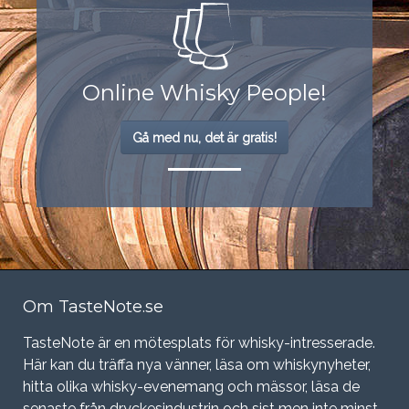
Online Whisky People!
Gå med nu, det är gratis!
Om TasteNote.se
TasteNote är en mötesplats för whisky-intresserade.
Här kan du träffa nya vänner, läsa om whiskynyheter,
hitta olika whisky-evenemang och mässor, läsa de
senaste från dryckesindustrin och sist men inte minst