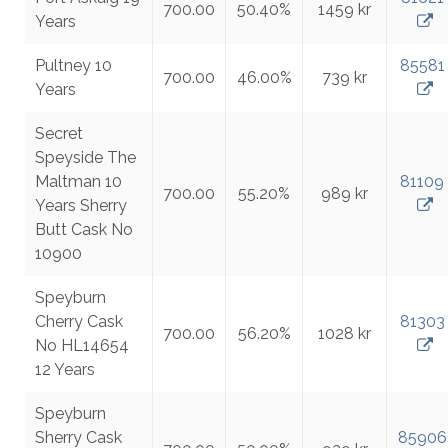
700.00
50.40%
1459 kr
Years
Pultney 10
85581
700.00
46.00%
739 kr
Years
Secret
Speyside The
Maltman 10
81109
700.00
55.20%
989 kr
Years Sherry
Butt Cask No
10900
Speyburn
Cherry Cask
81303
700.00
56.20%
1028 kr
No HL14654
12 Years
Speyburn
Sherry Cask
85906