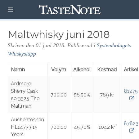
Maltwhisky juni 2018
Skriven den
01 juni 2018
. Publicerad i
Systembolagets
Whiskysläpp
Namn
Volym
Alkohol
Kostnad
Artikel
Ardmore
Sherry Cask
81275
700.00
56.50%
769 kr
no 3325 The
Maltman
Auchentoshan
87823
HL14773 15
700.00
45.70%
1042 kr
Years