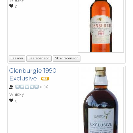
0
Läs mer
Läs recension
Skriv recension
Glenburgie 1990
Exclusive
HET!
0
(
0
)
Whisky
0