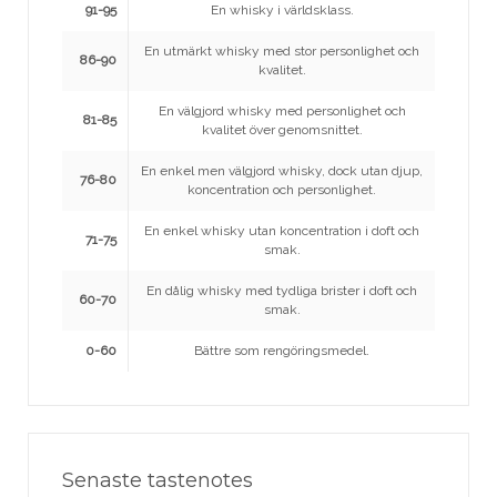
91-95
En whisky i världsklass.
En utmärkt whisky med stor personlighet och
86-90
kvalitet.
En välgjord whisky med personlighet och
81-85
kvalitet över genomsnittet.
En enkel men välgjord whisky, dock utan djup,
76-80
koncentration och personlighet.
En enkel whisky utan koncentration i doft och
71-75
smak.
En dålig whisky med tydliga brister i doft och
60-70
smak.
0-60
Bättre som rengöringsmedel.
Senaste tastenotes