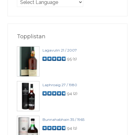
Topplistan
Lagavulin 21 / 2007
95
(
1
)
Laphroaig 27 / 1980
94
(
2
)
Bunnahabhain 35 / 1965
94
(
1
)