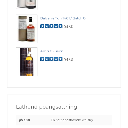
Balvenie Tun 1401 / Batch 8
94
(
2
)
Amrut Fusion
94
(
1
)
Lathund poängsättning
96-100
En helt enastående whisky.