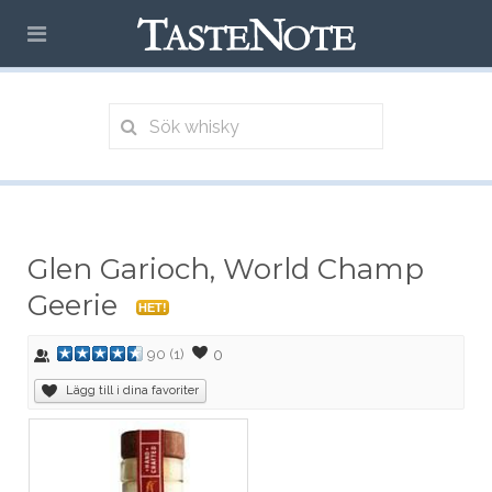
Glen Garioch, World Champ
Geerie
HET!
0
90
(
1
)
Lägg till i dina favoriter