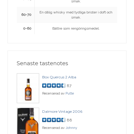
smak.
En dålig whisky med tydliga brister i doft och
60-70
smak.
0-60
Bättre som rengöringsmedel.
Senaste tastenotes
Box Quercus 2 Alba
87
Recenserad av
Putte
Dalmore Vintage 2006
88
Recenserad av
Johnny