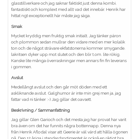
glasstillverkare och jag saknar faktiskt just denna kombi.
fantastiskt och komplext med allt vad det innebär. Henrik har
hittat ngt exceptionellt här måste jag säga.
Smak
Mycket kryddig men fruktig smak initialt. Jag tänker päron
och plommon sedan mullrar den vidare med en mer kolalik
ton och de något strävare ekfatstonerna kommer smygande.
lakritsen dyker upp mot slutet och den blir t.om. lite rökig.
Kanske lite många överraskningar men annars fin fin leverans
i gommen.
Avslut
Medellångt avslut och den går möt döden med ett
askliknande avslut. Galghumor är inte min grej men ja, jag
fattar vad ni tänker :-) Jag gillar det oavsett.
Beskrivning / Sammanfattning
Jag gillar Glen Garioch och det mesta jag har provat har varit
bra även om det har funnits några bottennapp. Denna nya
från Henrik Aflodal visar att Geerie är väl värd att hålla ögonen
på. Den 12 åriga i standardsortimentet är också en riktigt bra