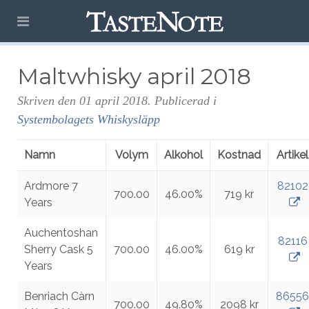
Maltwhisky april 2018
Skriven den
01 april 2018
. Publicerad i
Systembolagets Whiskysläpp
Namn
Volym
Alkohol
Kostnad
Artikel
Ardmore 7
82102
700.00
46.00%
719 kr
Years
Auchentoshan
82116
Sherry Cask 5
700.00
46.00%
619 kr
Years
Benriach Càrn
86556
700.00
49.80%
2098 kr