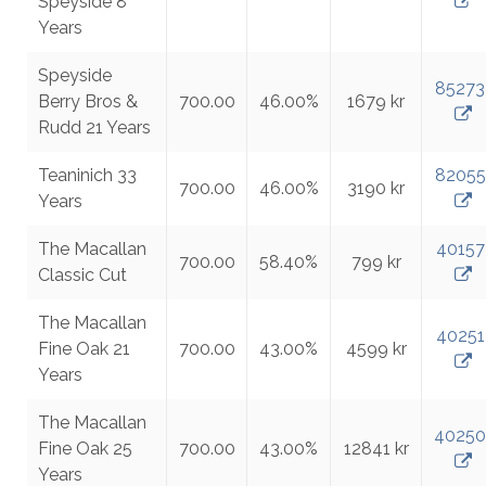
Speyside 8
Years
Speyside
85273
Berry Bros &
700.00
46.00%
1679 kr
Rudd 21 Years
Teaninich 33
82055
700.00
46.00%
3190 kr
Years
The Macallan
40157
700.00
58.40%
799 kr
Classic Cut
The Macallan
40251
Fine Oak 21
700.00
43.00%
4599 kr
Years
The Macallan
40250
Fine Oak 25
700.00
43.00%
12841 kr
Years