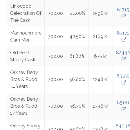
Linkwood
81715
Celebration Of
700.00
44.00%
1596 kr
The Cask
Mannochmore
83171
700.00
42.50%
2169 kr
Carn Mor
Old Perth
8244
700.00
61.80%
675 kr
Sherry Cask
Orkney Berry
85155
Bros & Rudd
700.00
56.80%
1248 kr
14 Years
Orkney Berry
85181
Bros & Rudd
700.00
56.30%
1348 kr
17 Years
Orkney Sherry
8404
700.00
53.60%
1378 kr