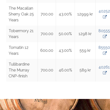
The Macallan
40252
Sherry Oak 25
700.00
43.00%
12999 kr
Years
Tobermory 21
80555
700.00
50.00%
1298 kr
Years
Tomatin 12
85550
600.00
43.00%
559 kr
Years
Tullibardine
40261
The Murray
700.00
46.00%
589 kr
CNP-finish