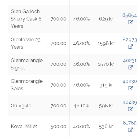
Glen Garioch
85854
Sherry Cask 6
700.00
46.00%
629 kr
Years
Glenlossie 23
82973
700.00
46.00%
1598 kr
Years
Glenmorangie
40231
700.00
46.00%
1570 kr
Signet
Glenmorangie
40230
700.00
46.00%
919 kr
Spìos
40239
Gruvguld
700.00
46.10%
598 kr
81785
Koval Millet
500.00
40.00%
536 kr