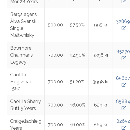
Mòr 28 Years
Bergslagens
Älva Svensk
32869
500.00
57.50%
995 kr
Single
Maltwhisky
Bowmore
85270
Chairmans
700.00
42.90%
3398 kr
Legacy
Caol Ila
85607
Hogshead
700.00
51.20%
3998 kr
1560
Caol Ila Sherry
8588
700.00
46.00%
629 kr
Butt 5 Years
Craigellachie 9
82652
700.00
46.00%
869 kr
Years