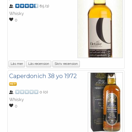
85
(
1
)
Whisky
0
Läs mer
Läs recension
Skriv recension
Caperdonich 38 yo 1972
HET!
0
(
0
)
Whisky
0