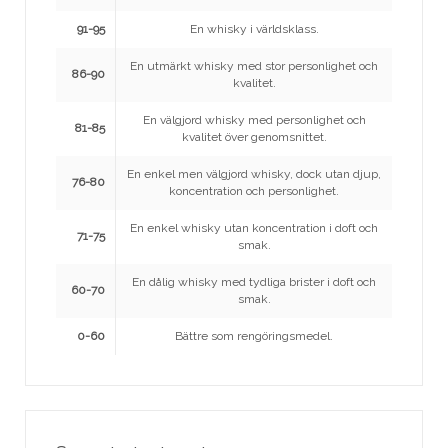
91-95
En whisky i världsklass.
En utmärkt whisky med stor personlighet och
86-90
kvalitet.
En välgjord whisky med personlighet och
81-85
kvalitet över genomsnittet.
En enkel men välgjord whisky, dock utan djup,
76-80
koncentration och personlighet.
En enkel whisky utan koncentration i doft och
71-75
smak.
En dålig whisky med tydliga brister i doft och
60-70
smak.
0-60
Bättre som rengöringsmedel.