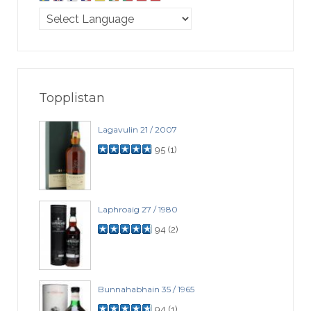
Topplistan
Lagavulin 21 / 2007
95
(
1
)
Laphroaig 27 / 1980
94
(
2
)
Bunnahabhain 35 / 1965
94
(
1
)