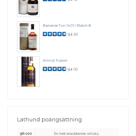
Balvenie Tun 1401 / Batch 8
94
(
2
)
Amrut Fusion
94
(
1
)
Lathund poängsättning
96-100
En helt enastående whisky.