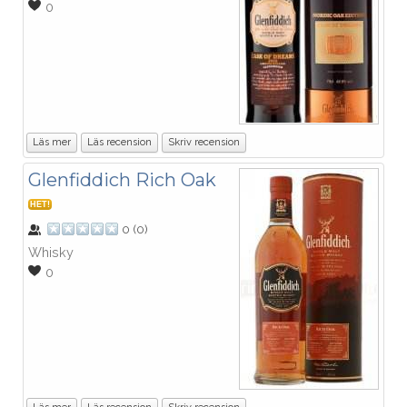
0
Läs mer
Läs recension
Skriv recension
Glenfiddich Rich Oak
HET!
0
(
0
)
Whisky
0