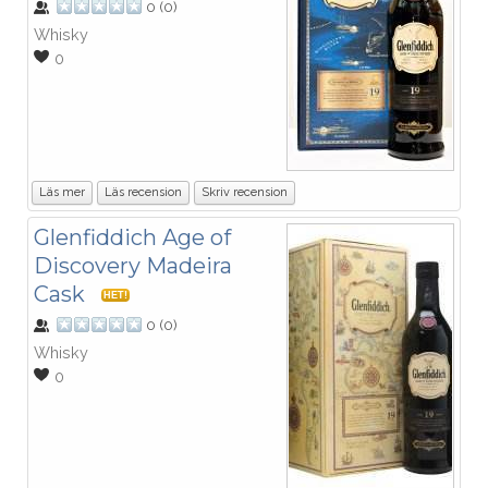
0
(
0
)
Whisky
0
Läs mer
Läs recension
Skriv recension
Glenfiddich Age of
Discovery Madeira
Cask
HET!
0
(
0
)
Whisky
0