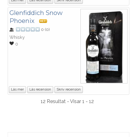
Läs mer
Läs recension
Skriv recension
Glenfiddich Snow
Phoenix
HET!
0
(
0
)
Whisky
0
Läs mer
Läs recension
Skriv recension
12 Resultat - Visar 1 - 12