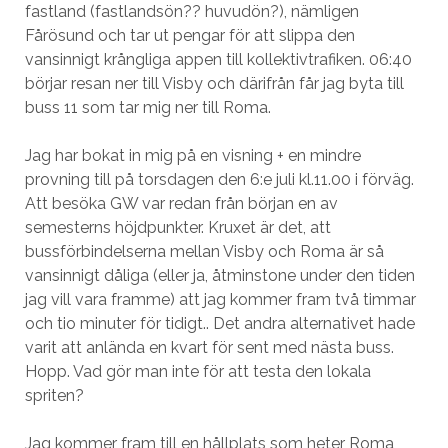
fastland (fastlandsön?? huvudön?), nämligen
Fårösund och tar ut pengar för att slippa den
vansinnigt krångliga appen till kollektivtrafiken. 06:40
börjar resan ner till Visby och därifrån får jag byta till
buss 11 som tar mig ner till Roma.
Jag har bokat in mig på en visning + en mindre
provning till på torsdagen den 6:e juli kl.11.00 i förväg.
Att besöka GW var redan från början en av
semesterns höjdpunkter. Kruxet är det, att
bussförbindelserna mellan Visby och Roma är så
vansinnigt dåliga (eller ja, åtminstone under den tiden
jag vill vara framme) att jag kommer fram två timmar
och tio minuter för tidigt.. Det andra alternativet hade
varit att anlända en kvart för sent med nästa buss.
Hopp. Vad gör man inte för att testa den lokala
spriten?
Jag kommer fram till en hållplats som heter Roma