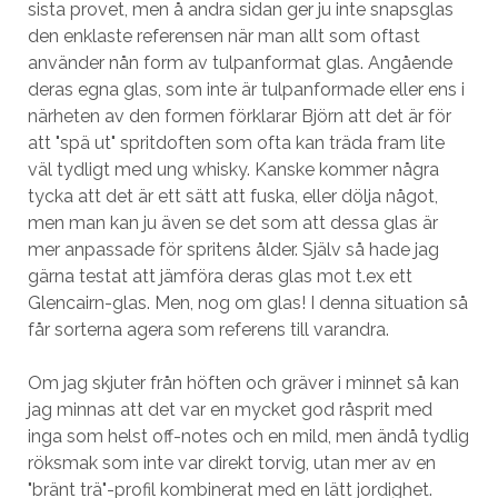
sista provet, men å andra sidan ger ju inte snapsglas
den enklaste referensen när man allt som oftast
använder nån form av tulpanformat glas. Angående
deras egna glas, som inte är tulpanformade eller ens i
närheten av den formen förklarar Björn att det är för
att "spä ut" spritdoften som ofta kan träda fram lite
väl tydligt med ung whisky. Kanske kommer några
tycka att det är ett sätt att fuska, eller dölja något,
men man kan ju även se det som att dessa glas är
mer anpassade för spritens ålder. Själv så hade jag
gärna testat att jämföra deras glas mot t.ex ett
Glencairn-glas. Men, nog om glas! I denna situation så
får sorterna agera som referens till varandra.
Om jag skjuter från höften och gräver i minnet så kan
jag minnas att det var en mycket god råsprit med
inga som helst off-notes och en mild, men ändå tydlig
röksmak som inte var direkt torvig, utan mer av en
"bränt trä"-profil kombinerat med en lätt jordighet.