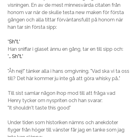
visningen. En av de mest minnesvärda citaten från
honom var när de skulle testa new maken för första
gången och alla tittar förväntansfullt på honom när
han tar sin första sipp:
"
Sh*t.
"
Han sniffar i glaset ännu en gång, tar en till sipp och:
"
.. Sh*t.
"
"Åh nej!" tänker alla i hans omgivning. "Vad ska vi ta oss
till? Det här kommer ju inte gå att göra whisky på.."
Till sist samlar någon ihop mod till att fråga vad
Henry tycker om nyspriten och han svarar:
"It shouldn't taste this good"
Under tiden som historiken nämns och anekdoter
flyger från höger till vänster får jag en tanke som jag