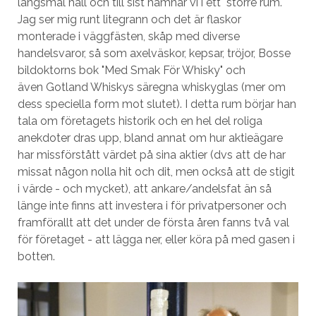
långsmal hall och till sist hamnar vi i ett större rum.
Jag ser mig runt litegrann och det är flaskor
monterade i väggfästen, skåp med diverse
handelsvaror, så som axelväskor, kepsar, tröjor, Bosse
bildoktorns bok "Med Smak För Whisky" och
även Gotland Whiskys säregna whiskyglas (mer om
dess speciella form mot slutet). I detta rum börjar han
tala om företagets historik och en hel del roliga
anekdoter dras upp, bland annat om hur aktieägare
har missförstått värdet på sina aktier (dvs att de har
missat någon nolla hit och dit, men också att de stigit
i värde - och mycket), att ankare/andelsfat än så
länge inte finns att investera i för privatpersoner och
framförallt att det under de första åren fanns två val
för företaget - att lägga ner, eller köra på med gasen i
botten.