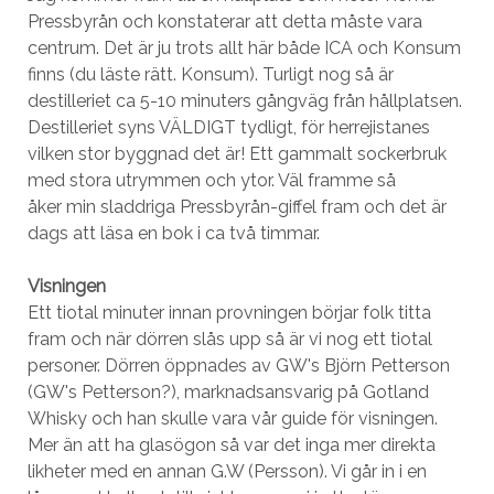
Pressbyrån och konstaterar att detta måste vara
centrum. Det är ju trots allt här både ICA och Konsum
finns (du läste rätt. Konsum). Turligt nog så är
destilleriet ca 5-10 minuters gångväg från hållplatsen.
Destilleriet syns VÄLDIGT tydligt, för herrejistanes
vilken stor byggnad det är! Ett gammalt sockerbruk
med stora utrymmen och ytor. Väl framme så
åker min sladdriga Pressbyrån-giffel fram och det är
dags att läsa en bok i ca två timmar.
Visningen
Ett tiotal minuter innan provningen börjar folk titta
fram och när dörren slås upp så är vi nog ett tiotal
personer. Dörren öppnades av GW's Björn Petterson
(GW's Petterson?), marknadsansvarig på Gotland
Whisky och han skulle vara vår guide för visningen.
Mer än att ha glasögon så var det inga mer direkta
likheter med en annan G.W (Persson). Vi går in i en