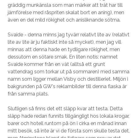
gräddig munkänsla som man märker att trät har till
jämförelse med råspriten skalat bort en aning), men
även en del mild rökighet och anisliknande sötma.
Svaide - denna minns jag tyvärr relativt lite av (relativt
lite av lite är ju faktiskt inte så mycket), men jag vill
minnas att denna hade en tydligare rökighet, men
dessutom en sötare smak. En liten notis: namnet
Svaide kommer från en vät (alltså ett grunt
vattendrag som torkar ut på sommaren) med samma
namn som ligger mellan Visby och destilleriet. Miljön i
bakgrunden på GW's reklambilder till denna flaska är
från samma plats.
Slutligen så finns det ett släpp kvar att testa. Detta
släpp hade redan funnits tillgängligt hos lokala krogar,
barer och hotell runtom på ön i cirka en månad innan
mitt besök, så inte är vi de första som skulle testa det,