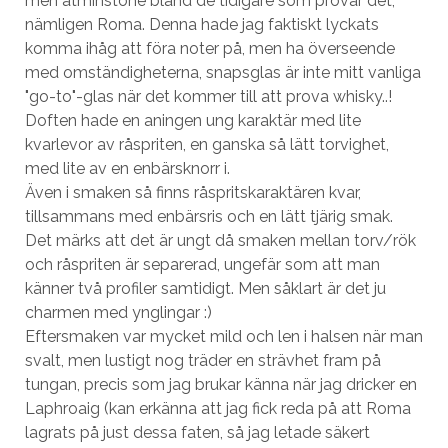
men åtminstone bland de tidigare som provar det,
nämligen Roma. Denna hade jag faktiskt lyckats
komma ihåg att föra noter på, men ha överseende
med omständigheterna, snapsglas är inte mitt vanliga
"go-to"-glas när det kommer till att prova whisky..!
Doften hade en aningen ung karaktär med lite
kvarlevor av råspriten, en ganska så lätt torvighet,
med lite av en enbärsknorr i.
Även i smaken så finns råspritskaraktären kvar,
tillsammans med enbärsris och en lätt tjärig smak.
Det märks att det är ungt då smaken mellan torv/rök
och råspriten är separerad, ungefär som att man
känner två profiler samtidigt. Men såklart är det ju
charmen med ynglingar :)
Eftersmaken var mycket mild och len i halsen när man
svalt, men lustigt nog träder en strävhet fram på
tungan, precis som jag brukar känna när jag dricker en
Laphroaig (kan erkänna att jag fick reda på att Roma
lagrats på just dessa faten, så jag letade säkert