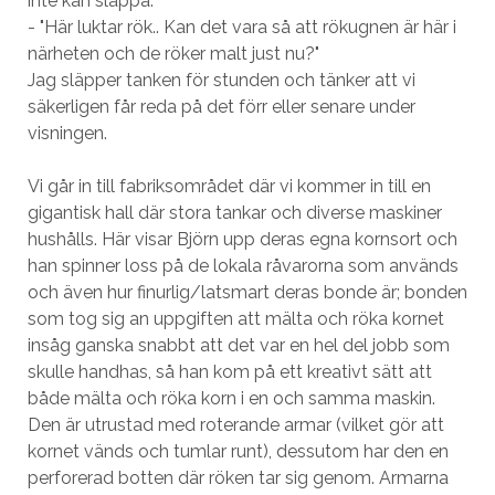
inte kan släppa:
- "Här luktar rök.. Kan det vara så att rökugnen är här i
närheten och de röker malt just nu?"
Jag släpper tanken för stunden och tänker att vi
säkerligen får reda på det förr eller senare under
visningen.
Vi går in till fabriksområdet där vi kommer in till en
gigantisk hall där stora tankar och diverse maskiner
hushålls. Här visar Björn upp deras egna kornsort och
han spinner loss på de lokala råvarorna som används
och även hur finurlig/latsmart deras bonde är; bonden
som tog sig an uppgiften att mälta och röka kornet
insåg ganska snabbt att det var en hel del jobb som
skulle handhas, så han kom på ett kreativt sätt att
både mälta och röka korn i en och samma maskin.
Den är utrustad med roterande armar (vilket gör att
kornet vänds och tumlar runt), dessutom har den en
perforerad botten där röken tar sig genom. Armarna