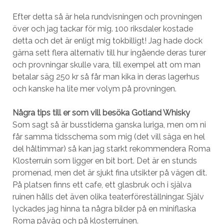
Efter detta så är hela rundvisningen och provningen
över och jag tackar för mig. 100 riksdaler kostade
detta och det är enligt mig tokbilligt! Jag hade dock
gärna sett flera alternativ till hur ingående deras turer
och provningar skulle vara, till exempel att om man
betalar säg 250 kr så får man kika in deras lagerhus
och kanske ha lite mer volym på provningen.
Några tips till er som vill besöka Gotland Whisky
Som sagt så är busstiderna ganska luriga, men om ni
får samma tidsschema som mig (det vill säga en hel
del håltimmar) så kan jag starkt rekommendera Roma
Klosterruin som ligger en bit bort. Det är en stunds
promenad, men det är sjukt fina utsikter på vägen dit.
På platsen finns ett cafe, ett glasbruk och i själva
ruinen hålls det även olika teaterföreställningar. Själv
lyckades jag hinna ta några bilder på en miniflaska
Roma påväg och på klosterruinen.