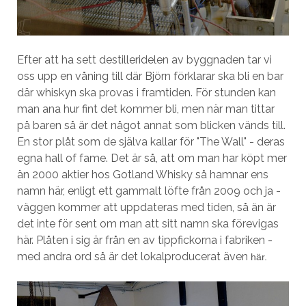
Efter att ha sett destilleridelen av byggnaden tar vi
oss upp en våning till där Björn förklarar ska bli en bar
där whiskyn ska provas i framtiden. För stunden kan
man ana hur fint det kommer bli, men när man tittar
på baren så är det något annat som blicken vänds till.
En stor plåt som de själva kallar för "The Wall" - deras
egna hall of fame. Det är så, att om man har köpt mer
än 2000 aktier hos Gotland Whisky så hamnar ens
namn här, enligt ett gammalt löfte från 2009 och ja -
väggen kommer att uppdateras med tiden, så än är
det inte för sent om man att sitt namn ska förevigas
här. Plåten i sig är från en av tippfickorna i fabriken -
med andra ord så är det lokalproducerat även
här.