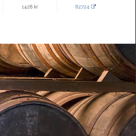
1428 kr
82724