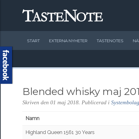
START
EXTERNA NYHETER
TASTENOTES
NÄ
Blended whisky maj 20
Skriven den
01 maj 2018
. Publicerad i
Systembolag
Namn
Highland Queen 1561 30 Years