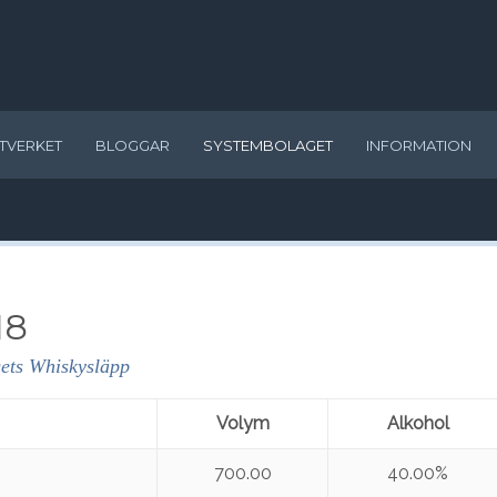
TVERKET
BLOGGAR
SYSTEMBOLAGET
INFORMATION
18
ets Whiskysläpp
Volym
Alkohol
700.00
40.00%