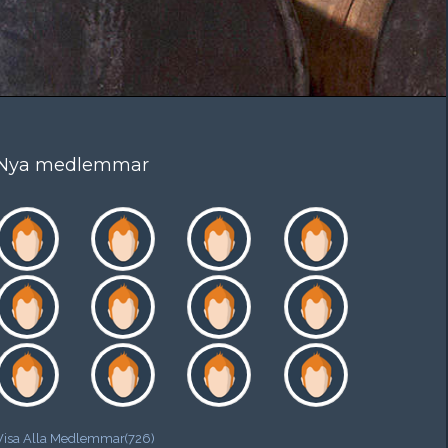
Nya medlemmar
Visa Alla Medlemmar(726)