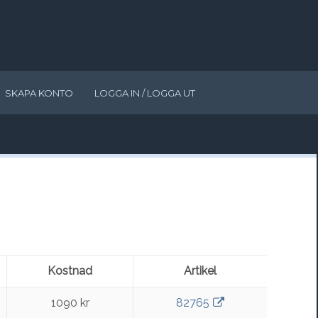
SKAPA KONTO
LOGGA IN / LOGGA UT
Kostnad
Artikel
1090 kr
82765