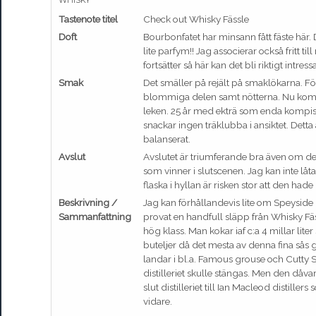
WHISKY
Tastenote titel
Check out Whisky Fässle
Doft
Bourbonfatet har minsann fått fäste här.
lite parfym!! Jag associerar också fritt ti
fortsätter så här kan det bli riktigt intre
Smak
Det smäller på rejält på smaklökarna. Fö
blommiga delen samt nötterna. Nu komm
leken. 25 år med ekträ som enda kompis 
snackar ingen träklubba i ansiktet. Dett
balanserat.
Avslut
Avslutet är triumferande bra även om de
som vinner i slutscenen. Jag kan inte låta 
flaska i hyllan är risken stor att den had
Beskrivning /
Jag kan förhållandevis lite om Speyside 
Sammanfattning
provat en handfull släpp från Whisky Fäs
hög klass. Man kokar iaf c:a 4 millar liter 
buteljer då det mesta av denna fina sås g
landar i bl.a. Famous grouse och Cutty S
distilleriet skulle stängas. Men den dåv
slut distilleriet till Ian Macleod distille
vidare.