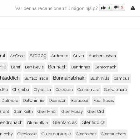
4
0
Var denna recensionen till någon hjälp?
Ardbeg
rut
Arran
AnCnoc
Ardmore
Auchentoshan
nie
Benriach
Banff
Ben Nevis
Benrinnes
Benromach
chladdich
Bunnahabhain
Buffalo Trace
Bushmills
Cambus
rdhu
Chichibu
Clynelish
Coleburn
Connemara
Convalmore
Dalmore
Dalwhinnie
Deanston
Edradour
Four Roses
Grant
Glen Keith
Glen Mhor
Glen Moray
Glen Ord
lendronach
Glenfarclas
Glenfiddich
Glendullan
Glenmorangie
enlochy
Glenlossie
Glenrothes
Glentauchers