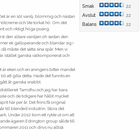
Smak
22
Avslut
22
 Det är en söt vanilj, blommig och nästan
ll nötcreme och lite torkat hö. Om det
Balans
22
ssant och riktigt höga poäng.
rst den sötare vaniljen oh sedan den
er ek galloperande och blandar sig i
då måste det sätta sina spår. Men vi
a är istället ganska välkomponerat och
t är eken och en aningens bitter mandel
bli att gilla detta. Hade det funnits en
e gått åt ganska snabbt.
distilleriet Tamdhu och jag har bara
sle och de tidigare har hållit mycket
sprit här per år. Det finns få original
år till blended industrin. Stora del
ark. Under 2010 kom ett rykte ut om att
arande ägaren Edrington group sålde till
rs sommaren 2011 och drivs nu alltså