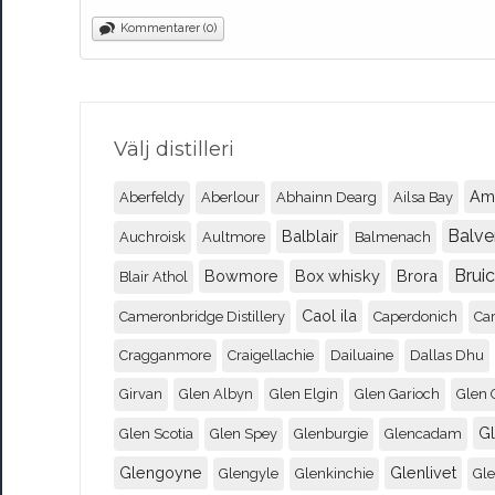
Kommentarer (0)
Välj distilleri
Am
Aberfeldy
Aberlour
Abhainn Dearg
Ailsa Bay
Balve
Balblair
Auchroisk
Aultmore
Balmenach
Brui
Bowmore
Box whisky
Brora
Blair Athol
Caol ila
Cameronbridge Distillery
Caperdonich
Ca
Cragganmore
Craigellachie
Dailuaine
Dallas Dhu
Girvan
Glen Albyn
Glen Elgin
Glen Garioch
Glen 
G
Glen Scotia
Glen Spey
Glenburgie
Glencadam
Glengoyne
Glenlivet
Glengyle
Glenkinchie
Gl