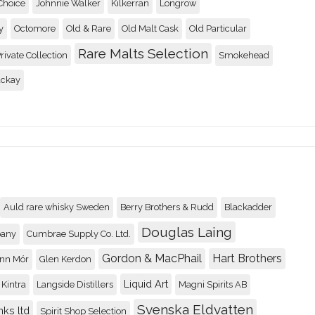
Choice
Johnnie Walker
Kilkerran
Longrow
y
Octomore
Old & Rare
Old Malt Cask
Old Particular
Balblair 1990 2nd rele
Rare Malts Selection
rivate Collection
Smokehead
88
Recenserad av
Johnny
ackay
Auld rare whisky Sweden
Berry Brothers & Rudd
Blackadder
Douglas Laing
pany
Cumbrae Supply Co. Ltd.
Gordon & MacPhail
Hart Brothers
nn Mór
Glen Kerdon
Liquid Art
Kintra
Langside Distillers
Magni Spirits AB
Svenska Eldvatten
nks ltd
Spirit Shop Selection