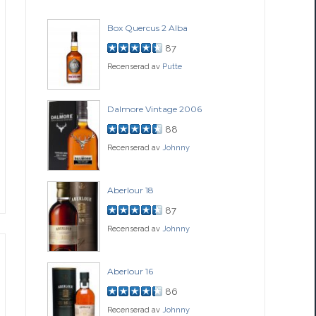
Box Quercus 2 Alba
Be
87
Recenserad av
Putte
Rec
ch
Dalmore Vintage 2006
Fo
88
Recenserad av
Johnny
Rec
77
Aberlour 18
Co
87
Recenserad av
Johnny
Rec
ssance
Aberlour 16
Gle
86
Recenserad av
Johnny
Rec