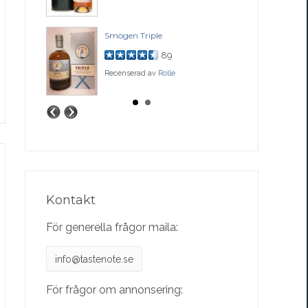
ase
Smögen Triple
Bal
89
Recenserad av
Rolle
Rec
Kontakt
För generella frågor maila:
info@tastenote.se
För frågor om annonsering: