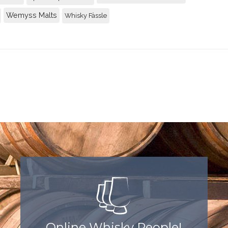
Wemyss Malts
Whisky Fässle
Online Whisky People!