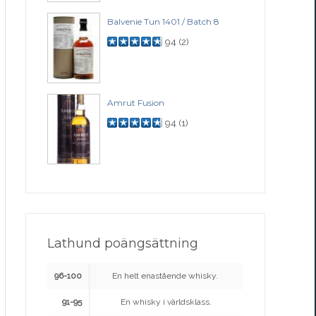
Balvenie Tun 1401 / Batch 8
94
(
2
)
Amrut Fusion
94
(
1
)
Lathund poängsättning
96-100
En helt enastående whisky.
91-95
En whisky i världsklass.