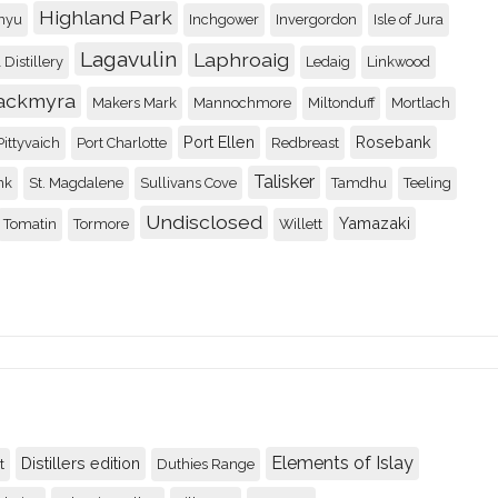
Highland Park
nyu
Inchgower
Invergordon
Isle of Jura
Benromach 5 year old
Lagavulin
Laphroaig
 Distillery
Ledaig
Linkwood
89
ackmyra
Makers Mark
Mannochmore
Miltonduff
Mortlach
Recenserad av
Johnny
Port Ellen
Rosebank
Pittyvaich
Port Charlotte
Redbreast
Four Roses Small Bat
Talisker
nk
St. Magdalene
Sullivans Cove
Tamdhu
Teeling
89
Undisclosed
Yamazaki
Tomatin
Tormore
Willett
Recenserad av
Johnny
Convalmore 28yo / 19
92
Recenserad av
Rolle
Glen Garioch 15 renai
92
Elements of Islay
Distillers edition
t
Duthies Range
Recenserad av
Johnny