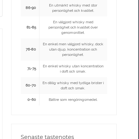
En utmärkt whisky med stor
86-90
personlighet och kvalitet.
En välgjord whisky med
81-85
personlighet och kvalitet över
genomsnittet.
En enkel men välgjord whisky, dock
76-80
utan djup, koncentration och
personlighet.
En enkel whisky utan koncentration
71-75
i doft och smak.
En dålig whisky med tydliga brister i
60-70
doft och smak.
0-60
Bättre som rengöringsmedel.
Senaste tastenotes