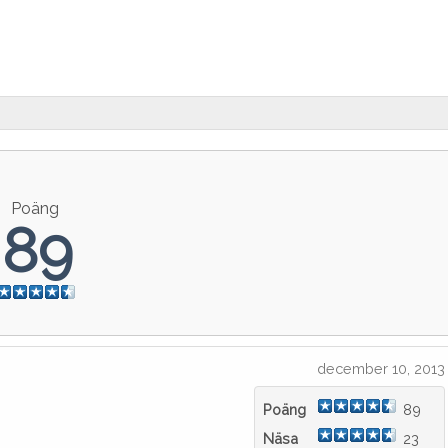
Poäng
89
december 10, 2013
Poäng
89
Näsa
23