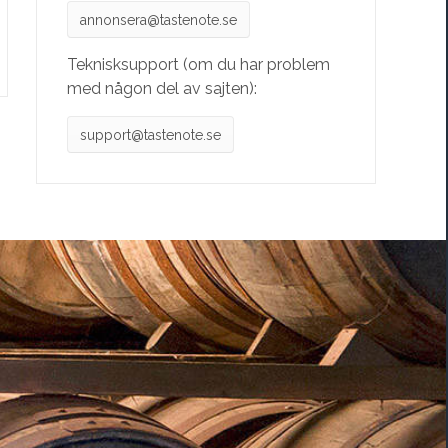
annonsera@tastenote.se
Teknisksupport (om du har problem
med någon del av sajten):
support@tastenote.se