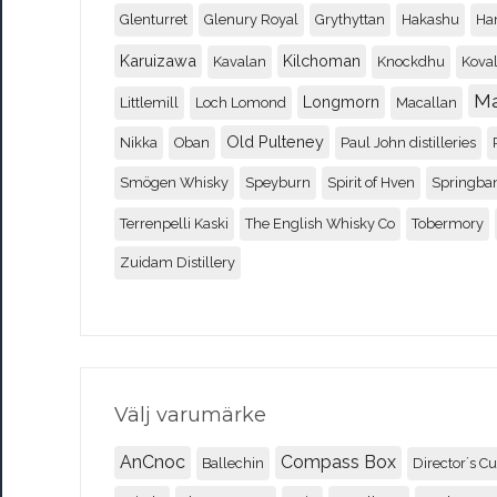
Glenturret
Glenury Royal
Grythyttan
Hakashu
Ha
Karuizawa
Kilchoman
Kavalan
Knockdhu
Koval
M
Longmorn
Littlemill
Loch Lomond
Macallan
Old Pulteney
Nikka
Oban
Paul John distilleries
Smögen Whisky
Speyburn
Spirit of Hven
Springba
Terrenpelli Kaski
The English Whisky Co
Tobermory
Zuidam Distillery
Välj varumärke
AnCnoc
Compass Box
Ballechin
Director´s Cu