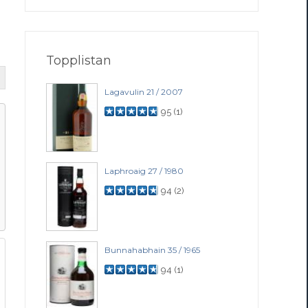
Topplistan
Lagavulin 21 / 2007
95
(
1
)
Laphroaig 27 / 1980
94
(
2
)
Bunnahabhain 35 / 1965
94
(
1
)