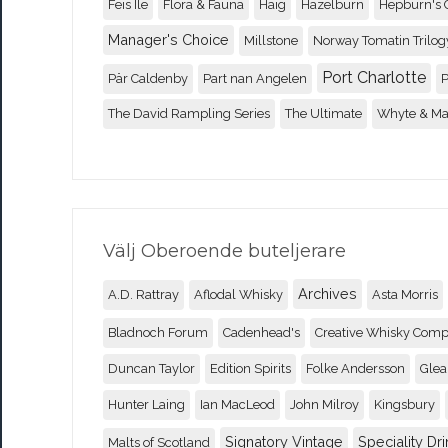
Feis Ile
Flora & Fauna
Haig
Hazelburn
Hepburn's 
Manager's Choice
Millstone
Norway Tomatin Trilog
Port Charlotte
Pär Caldenby
Part nan Angelen
P
The David Rampling Series
The Ultimate
Whyte & M
Välj Oberoende buteljerare
Archives
A.D. Rattray
Aflodal Whisky
Asta Morris
Bladnoch Forum
Cadenhead's
Creative Whisky Com
Duncan Taylor
Edition Spirits
Folke Andersson
Glea
Hunter Laing
Ian MacLeod
John Milroy
Kingsbury
Signatory Vintage
Speciality Dri
Malts of Scotland