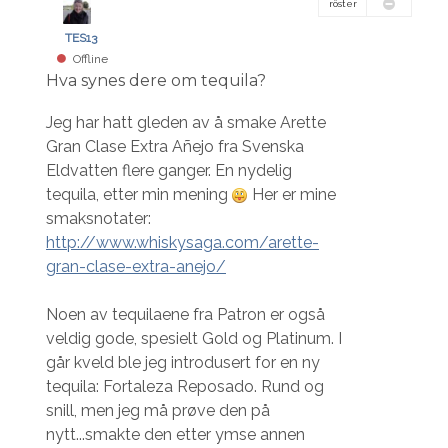
röster
TES13
Offline
Hva synes dere om tequila?
Jeg har hatt gleden av å smake Arette
Gran Clase Extra Añejo fra Svenska
Eldvatten flere ganger. En nydelig
tequila, etter min mening
Her er mine
smaksnotater:
http://www.whiskysaga.com/arette-
gran-clase-extra-anejo/
Noen av tequilaene fra Patron er også
veldig gode, spesielt Gold og Platinum. I
går kveld ble jeg introdusert for en ny
tequila: Fortaleza Reposado. Rund og
snill, men jeg må prøve den på
nytt...smakte den etter ymse annen