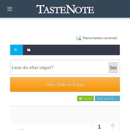
Prenumerera via email
Sök
eller Ställ en fråga
Svara
Visa svar (1) →
1