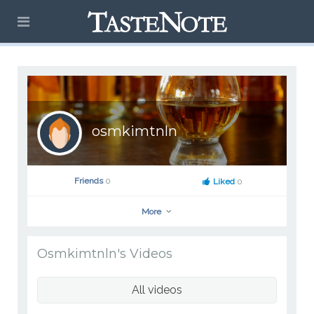
osmkimtnln
Friends
0
Liked
0
More
Osmkimtnln's Videos
osmkimtnln
Go to Profile
All videos
Add as Friend
Photos
Videos