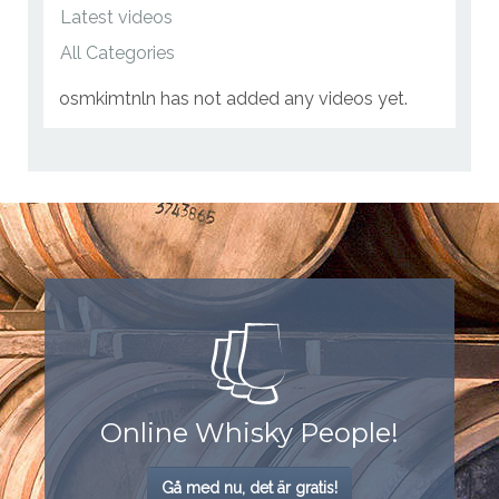
Send Message
osmkimtnln has not added any videos yet.
Online Whisky People!
Gå med nu, det är gratis!