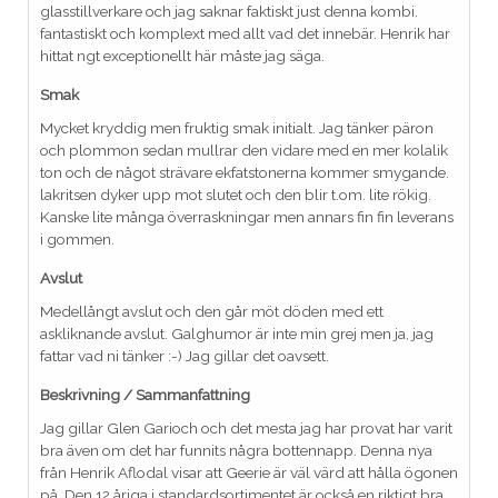
glasstillverkare och jag saknar faktiskt just denna kombi.
fantastiskt och komplext med allt vad det innebär. Henrik har
hittat ngt exceptionellt här måste jag säga.
Smak
Mycket kryddig men fruktig smak initialt. Jag tänker päron
och plommon sedan mullrar den vidare med en mer kolalik
ton och de något strävare ekfatstonerna kommer smygande.
lakritsen dyker upp mot slutet och den blir t.om. lite rökig.
Kanske lite många överraskningar men annars fin fin leverans
i gommen.
Avslut
Medellångt avslut och den går möt döden med ett
askliknande avslut. Galghumor är inte min grej men ja, jag
fattar vad ni tänker :-) Jag gillar det oavsett.
Beskrivning / Sammanfattning
Jag gillar Glen Garioch och det mesta jag har provat har varit
bra även om det har funnits några bottennapp. Denna nya
från Henrik Aflodal visar att Geerie är väl värd att hålla ögonen
på. Den 12 åriga i standardsortimentet är också en riktigt bra