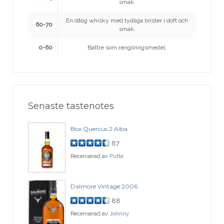
smak.
En dålig whisky med tydliga brister i doft och
60-70
smak.
0-60
Bättre som rengöringsmedel.
Senaste tastenotes
Box Quercus 2 Alba
87
Recenserad av
Putte
Dalmore Vintage 2006
88
Recenserad av
Johnny