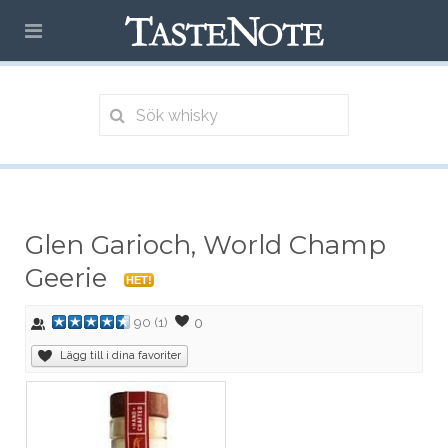
Glen Garioch, World Champ
Geerie
HET!
0
90
(
1
)
Lägg till i dina favoriter